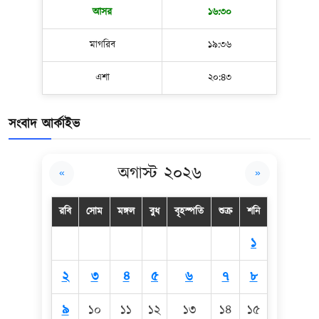
আসর
১৬:৩০
মাগরিব
১৯:৩৬
এশা
২০:৪৩
সংবাদ আর্কাইভ
অগাস্ট ২০২৬
«
»
রবি
সোম
মঙ্গল
বুধ
বৃহস্পতি
শুক্র
শনি
১
২
৩
৪
৫
৬
৭
৮
৯
১০
১১
১২
১৩
১৪
১৫