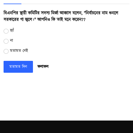
বিএনপির স্থায়ী কমিটির সদস্য মির্জা আব্বাস বলেন, "নির্বাচনের নাম শুনলে
সরকারের গা জ্বলে।" আপনিও কি তাই মনে করেন??
হ্যাঁ
না
মতামত নেই
মতামত দিন
ফলাফল