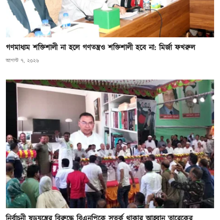
গণমাধ্যম শক্তিশালী না হলে গণতন্ত্রও শক্তিশালী হবে না: মির্জা ফখরুল
আগস্ট ৭, ২০২৬
নির্বাচনী ষড়যন্ত্রের বিরুদ্ধে বিএনপিকে সতর্ক থাকার আহ্বান তারেকের