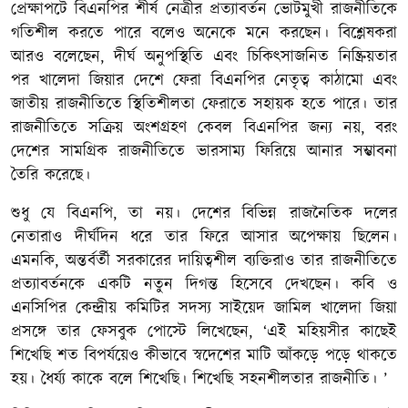
প্রেক্ষাপটে বিএনপির শীর্ষ নেত্রীর প্রত্যাবর্তন ভোটমুখী রাজনীতিকে
গতিশীল করতে পারে বলেও অনেকে মনে করছেন। বিশ্লেষকরা
আরও বলেছেন, দীর্ঘ অনুপস্থিতি এবং চিকিৎসাজনিত নিষ্ক্রিয়তার
পর খালেদা জিয়ার দেশে ফেরা বিএনপির নেতৃত্ব কাঠামো এবং
জাতীয় রাজনীতিতে স্থিতিশীলতা ফেরাতে সহায়ক হতে পারে। তার
রাজনীতিতে সক্রিয় অংশগ্রহণ কেবল বিএনপির জন্য নয়, বরং
দেশের সামগ্রিক রাজনীতিতে ভারসাম্য ফিরিয়ে আনার সম্ভাবনা
তৈরি করেছে।
শুধু যে বিএনপি, তা নয়। দেশের বিভিন্ন রাজনৈতিক দলের
নেতারাও দীর্ঘদিন ধরে তার ফিরে আসার অপেক্ষায় ছিলেন।
এমনকি, অন্তর্বর্তী সরকারের দায়িত্বশীল ব্যক্তিরাও তার রাজনীতিতে
প্রত্যাবর্তনকে একটি নতুন দিগন্ত হিসেবে দেখছেন। কবি ও
এনসিপির কেন্দ্রীয় কমিটির সদস্য সাইয়েদ জামিল খালেদা জিয়া
প্রসঙ্গে তার ফেসবুক পোস্টে লিখেছেন, ‘এই মহিয়সীর কাছেই
শিখেছি শত বিপর্যয়েও কীভাবে স্বদেশের মাটি আঁকড়ে পড়ে থাকতে
হয়। ধৈর্য্য কাকে বলে শিখেছি। শিখেছি সহনশীলতার রাজনীতি। ’