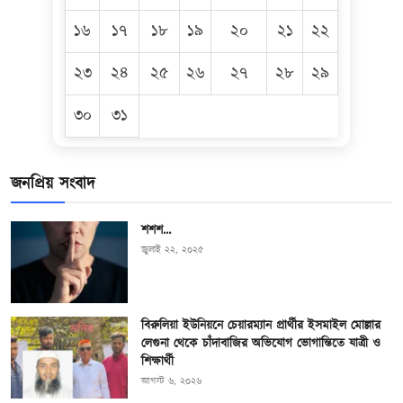
১৬
১৭
১৮
১৯
২০
২১
২২
২৩
২৪
২৫
২৬
২৭
২৮
২৯
৩০
৩১
জনপ্রিয় সংবাদ
শশশ…
জুলাই ২২, ২০২৫
বিরুলিয়া ইউনিয়নে চেয়ারম্যান প্রার্থীর ইসমাইল মোল্লার
লেগুনা থেকে চাঁদাবাজির অভিযোগ ভোগান্তিতে যাত্রী ও
শিক্ষার্থী
আগস্ট ৬, ২০২৬