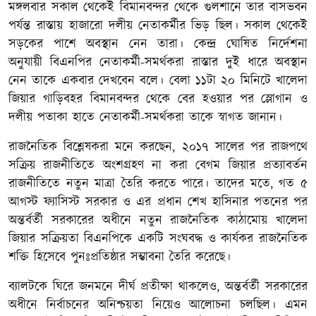
মঙ্গলবার সকাল থেকেই বিমানবন্দর থেকে গুলশানে তার বাসভবন
পর্যন্ত রাস্তায় হাজারো দলীয় নেতাকর্মীর ভিড় ছিল। সকাল থেকেই
সড়কের পাশে অবস্থান নেন তারা। কেন্দ্র ঘোষিত নির্দেশনা
অনুযায়ী বিএনপির নেতাকর্মী-সমর্থকরা রাস্তার দুই ধারে অবস্থান
নেন তাকে একবার দেখবেন বলে। বেলা ১১টা ২০ মিনিটে খালেদা
জিয়ার গাড়িবহর বিমানবন্দর থেকে বের হওয়ার পর স্লোগান ও
দলীয় পতাকা হাতে নেতাকর্মী-সমর্থকরা তাকে স্বাগত জানান।
রাজনৈতিক বিশ্লেষকরা মনে করছেন, ২০১৭ সালের পর রাজপথে
সক্রিয় রাজনীতিতে অংশগ্রহণ না করা বেগম জিয়ার প্রত্যাবর্তন
রাজনীতিতে নতুন মাত্রা তৈরি করতে পারে। তাদের মতে, গত ৫
আগস্ট ফ্যাসিস্ট সরকার ও এর প্রধান শেখ হাসিনার পতনের পর
অন্তর্বর্তী সরকারের অধীনে নতুন রাজনৈতিক কাঠামোয় খালেদা
জিয়ার সক্রিয়তা বিএনপিকে একটি সংঘবদ্ধ ও কার্যকর রাজনৈতিক
শক্তি হিসেবে পুনঃপ্রতিষ্ঠার সম্ভাবনা তৈরি করেছে।
ব্যালটকে ঘিরে জনমনে দীর্ঘ প্রতীক্ষা থাকলেও, অন্তর্বর্তী সরকারের
অধীনে নির্বাচনের অনিশ্চয়তা নিয়েও আলোচনা চলছিল। এমন