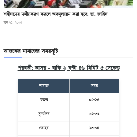
শহীদদের দলীয়করণ করলে অবমূল্যায়ন করা হবে: ডা. জাহিদ
জুন ২১, ২০২৫
আজকের নামাজের সময়সূচি
পরবর্তী: আসর - বাকি ২ ঘণ্টা ৪৬ মিনিট ৪ সেকেন্ড
নামাজ
সময়
ফজর
০৫:২৫
সূর্যোদয়
০৬:৩১
জোহর
১৩:০৪