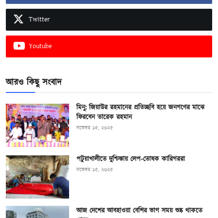
Twitter
Youtube
আরও কিছু সংবাদ
মিনু: জিয়াউর রহমানের প্রতিচ্ছবি হয়ে জনগণের মাঝে
ফিরবেন তারেক রহমান
নভেম্বর ১৫, ২০২৫
পটুয়াখালীতে দুশ্চিন্তায় লেপ-তোষক কারিগররা
নভেম্বর ১৫, ২০২৫
আজ দেশের আবহাওয়া বেশির ভাগ সময় শুষ্ক থাকতে