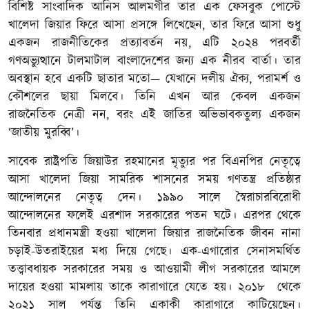
বিশিষ্ট সাংবাদিক আনিস আলমগীর তার এক ফেসবুক পোস্টে
খালেদা জিয়ার ফিরে আসা প্রসঙ্গে লিখেছেন, তার ফিরে আসা শুধু
একজন রাজনীতিকের প্রত্যাবর্তন নয়, এটি ২০২৪ পরবর্তী
গণঅভ্যুত্থানে টালমাটাল বাংলাদেশের জন্য এক নীরব বার্তা। তার
অবস্থান হবে একটি ছাতার মতো— যেখানে দলীয় ঐক্য, পরামর্শ ও
কৌশলের ছায়া মিলবে। তিনি এখন আর কেবল একজন
রাজনৈতিক নেত্রী নন, বরং এই জাতির অভিভাবকতুল্য একজন
‘জাতীয় মুরব্বি’।
সাবেক রাষ্ট্রপতি জিয়াউর রহমানের মৃত্যুর পর বিএনপির নেতৃত্বে
আসা খালেদা জিয়া সামরিক শাসনের সময় গণতন্ত্র প্রতিষ্ঠার
আন্দোলনের নেতৃত্ব দেন। ১৯৯০ সালে স্বৈরাচারবিরোধী
আন্দোলনের ফলেই এরশাদ সরকারের পতন ঘটে। এরপর থেকে
তিনবার প্রধানমন্ত্রী হওয়া খালেদা জিয়ার রাজনৈতিক জীবন নানা
চড়াই-উতরাইয়ের মধ্য দিয়ে গেছে। এক-এগারোর সেনাসমর্থিত
তত্ত্বাবধায়ক সরকারের সময় ও আওয়ামী লীগ সরকারের আমলে
দায়ের হওয়া মামলায় তাকে কারাগারে যেতে হয়। ২০১৮ থেকে
২০২১ সাল পর্যন্ত তিনি একাকী কারাগারে কাটিয়েছেন।