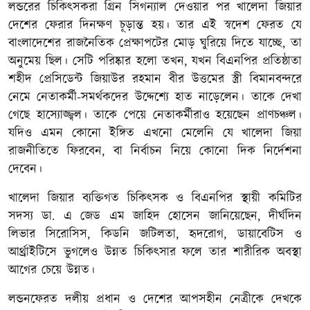
লন্ডরের চিকিৎসকরা গ্রিন সিগন্যাল দেওয়ার পর খালেদা জিয়ার
দেশের ফেরার দিনক্ষণ চূড়ান্ত হয়। তার এই স্বদেশ ফেরত যে
বাংলাদেশের রাজনৈতিক প্রেক্ষাপটের মোড় ঘুরিয়ে দিতে যাচ্ছে, তা
অনুমেয় ছিল। সেটি পরিষ্কার হলো তখন, যখন বিএনপির প্রতিষ্ঠাতা
শহীদ প্রেসিডেন্ট জিয়াউর রহমান বীর উত্তমের স্ত্রী বিমানবন্দরে
নেমে নেতাকর্মী-সমর্থকদের উদ্দেশ্যে হাত নাড়েলেন। তাকে দেখা
গেছে হাস্যোজ্জ্বল। তাকে পেয়ে নেতাকর্মীরাও হয়েছেন প্রাণচঞ্চল।
যদিও এমন কোনো ইঙ্গিত এখনো মেলেনি যে খালেদা জিয়া
রাজনীতিতে ফিরবেন, বা নির্বাচন নিয়ে কোনো দিক নির্দেশনা
দেবেন।
খালেদা জিয়ার ব্যক্তিগত চিকিৎসক ও বিএনপির স্থায়ী কমিটির
সদস্য ডা. এ জেড এম জাহিদ হোসেন জানিয়েছেন, দীর্ঘদিন
লিভার সিরোসিস, কিডনি জটিলতা, হৃদরোগ, ডায়াবেটিস ও
আর্থ্রাইটিসে ভুগলেও উন্নত চিকিৎসার ফলে তার শারীরিক অবস্থা
আগের চেয়ে উন্নত।
লন্ডনফেরত দলীয় প্রধান ও দেশের আপসহীন নেত্রীকে দেখকে