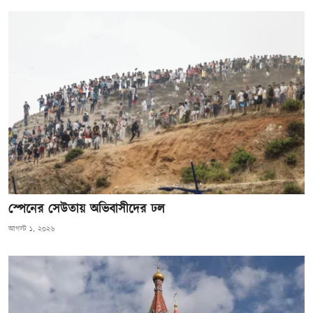
স্পেনের সেউতায় অভিবাসীদের ঢল
আগস্ট ১, ২০২৬