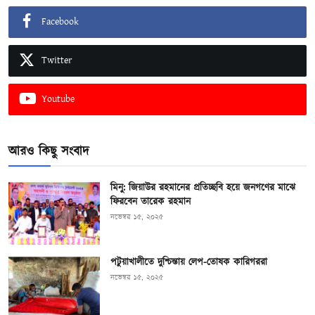
Facebook
Twitter
Youtube
আরও কিছু সংবাদ
মিনু: জিয়াউর রহমানের প্রতিচ্ছবি হয়ে জনগণের মাঝে
ফিরবেন তারেক রহমান
নভেম্বর ১৫, ২০২৫
পটুয়াখালীতে দুশ্চিন্তায় লেপ-তোষক কারিগররা
নভেম্বর ১৫, ২০২৫