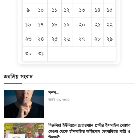
৯
১০
১১
১২
১৩
১৪
১৫
১৬
১৭
১৮
১৯
২০
২১
২২
২৩
২৪
২৫
২৬
২৭
২৮
২৯
৩০
৩১
জনপ্রিয় সংবাদ
শশশ…
জুলাই ২২, ২০২৫
বিরুলিয়া ইউনিয়নে চেয়ারম্যান প্রার্থীর ইসমাইল মোল্লার
লেগুনা থেকে চাঁদাবাজির অভিযোগ ভোগান্তিতে যাত্রী ও