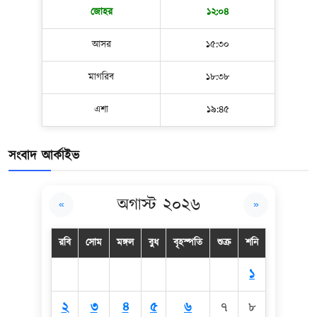
জোহর
১২:০৪
আসর
১৫:৩০
মাগরিব
১৮:৩৮
এশা
১৯:৪৫
সংবাদ আর্কাইভ
অগাস্ট ২০২৬
«
»
রবি
সোম
মঙ্গল
বুধ
বৃহস্পতি
শুক্র
শনি
১
২
৩
৪
৫
৬
৭
৮