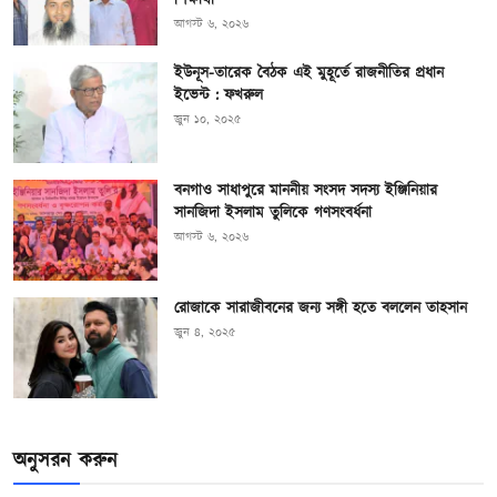
শিক্ষার্থী
আগস্ট ৬, ২০২৬
ইউনূস-তারেক বৈঠক এই মুহূর্তে রাজনীতির প্রধান
ইভেন্ট : ফখরুল
জুন ১০, ২০২৫
বনগাও সাধাপুরে মাননীয় সংসদ সদস্য ইঞ্জিনিয়ার
সানজিদা ইসলাম তুলিকে গণসংবর্ধনা
আগস্ট ৬, ২০২৬
রোজাকে সারাজীবনের জন্য সঙ্গী হতে বললেন তাহসান
জুন ৪, ২০২৫
অনুসরন করুন