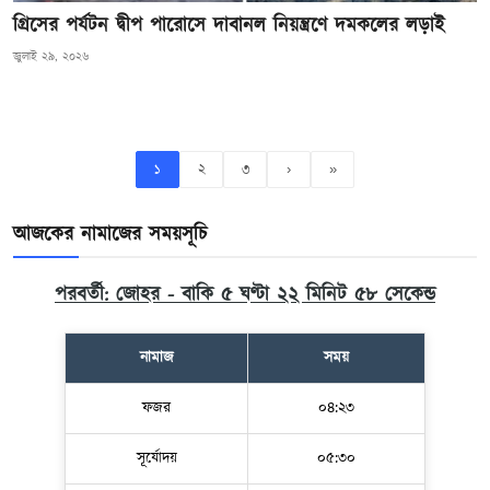
গ্রিসের পর্যটন দ্বীপ পারোসে দাবানল নিয়ন্ত্রণে দমকলের লড়াই
জুলাই ২৯, ২০২৬
১
২
৩
›
»
আজকের নামাজের সময়সূচি
পরবর্তী: জোহর - বাকি ৫ ঘণ্টা ২২ মিনিট ৫৬ সেকেন্ড
নামাজ
সময়
ফজর
০৪:২৩
সূর্যোদয়
০৫:৩০