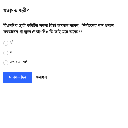
মতামত জরীপ
বিএনপির স্থায়ী কমিটির সদস্য মির্জা আব্বাস বলেন, "নির্বাচনের নাম শুনলে
সরকারের গা জ্বলে।" আপনিও কি তাই মনে করেন??
হ্যাঁ
না
মতামত নেই
মতামত দিন
ফলাফল