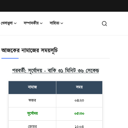
খেলাধুলা
সম্পাদকীয়
সাহিত্য
আজকের নামাজের সময়সূচি
পরবর্তী: সূর্যোদয় - বাকি ৩১ মিনিট ৩৫ সেকেন্ড
নামাজ
সময়
ফজর
০৪:২৩
সূর্যোদয়
০৫:৩০
জোহর
১২:০৪