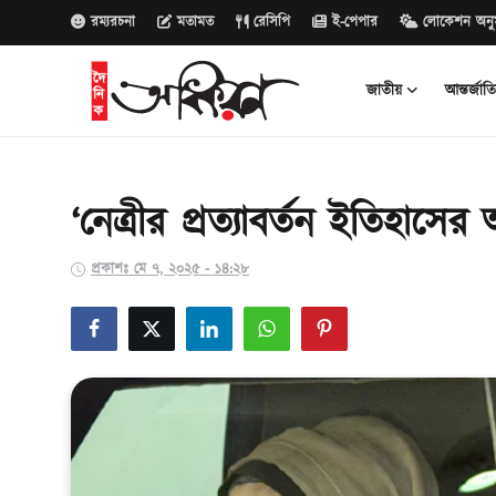
রম্যরচনা
মতামত
রেসিপি
ই-পেপার
লোকেশন অনু
জাতীয়
আন্তর্জাত
জাতীয়
আন্তর্জাতিক
‘নেত্রীর প্রত্যাবর্তন ইতিহা
রাজনীতি
প্রকাশঃ মে ৭, ২০২৫ - ১৪:২৮
বানিজ্য
সাক্ষাৎকার
বিনোদন
সারাদেশ