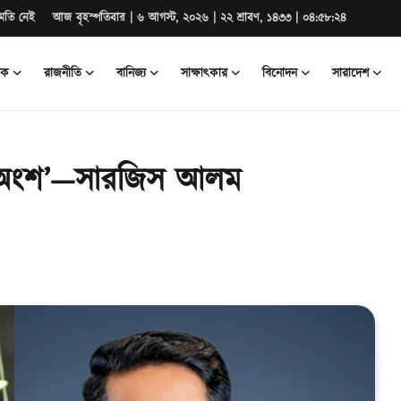
মতি নেই
আজ বৃহস্পতিবার | ৬ আগস্ট, ২০২৬ | ২২ শ্রাবণ, ১৪৩৩ | ০৪:৫৮:২৫
িক
রাজনীতি
বানিজ্য
সাক্ষাৎকার
বিনোদন
সারাদেশ
সের অংশ’—সারজিস আলম