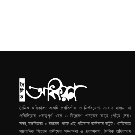
দৈনিক অধিকারণ একটি প্রগতিশীল ও নির্ভরযোগ্য সংবাদ মাধ্যম, যা
প্রতিদিনের গুরুত্বপূর্ণ খবর ও বিশ্লেষণ পাঠকের কাছে পৌঁছে দেয়।
সত্য, বস্তুনিষ্ঠতা ও ন্যায়ের পক্ষে এই পত্রিকার অঙ্গীকার অটুট। খ্যাতিনামা
সাংবাদিক শিহরন রশীদের সম্পাদনা ও প্রকাশনায়, দৈনিক অধিকারণ