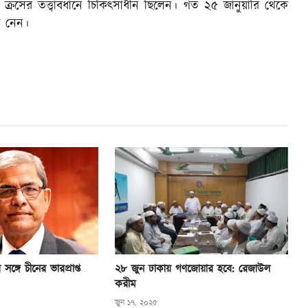
 ক্রসের তত্ত্বাবধানে চিকিৎসাধীন ছিলেন। গত ২৫ জানুয়ারি থেকে
া নেন।
ঙ্গে চীনের ভারপ্রাপ্ত
২৮ জুন ঢাকায় গণজোয়ার হবে: রেজাউল
করীম
জুন ১৭, ২০২৫