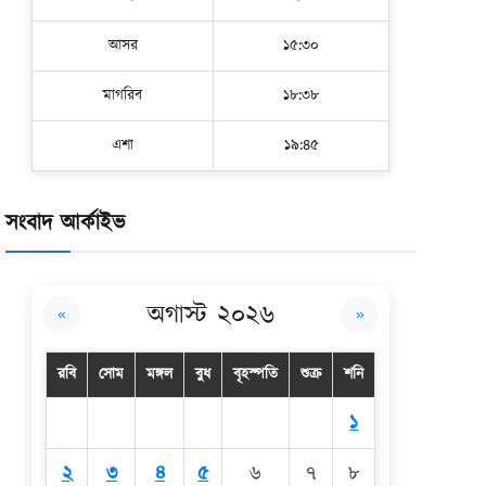
আসর
১৫:৩০
মাগরিব
১৮:৩৮
এশা
১৯:৪৫
সংবাদ আর্কাইভ
অগাস্ট ২০২৬
«
»
রবি
সোম
মঙ্গল
বুধ
বৃহস্পতি
শুক্র
শনি
১
২
৩
৪
৫
৬
৭
৮