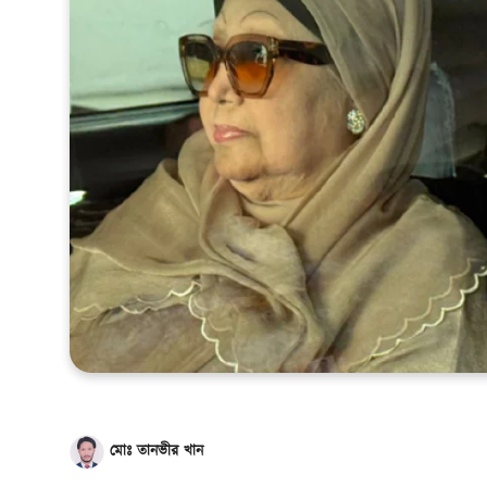
খেলাধুলা
সম্পাদকীয়
সাহিত্য
মোঃ তানভীর খান