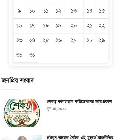
৯
১০
১১
১২
১৩
১৪
১৫
১৬
১৭
১৮
১৯
২০
২১
২২
২৩
২৪
২৫
২৬
২৭
২৮
২৯
৩০
৩১
জনপ্রিয় সংবাদ
শেকড় কালচারাল ফাউন্ডেশনের আত্মপ্রকাশ
জুন ১৪, ২০২৬
ইউনূস-তারেক বৈঠক এই মুহূর্তে রাজনীতির