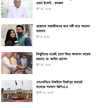
প্রধান ইভেন্ট : ফখরুল
জুন ১০, ২০২৫
রোজাকে সারাজীবনের জন্য সঙ্গী হতে বললেন
তাহসান
জুন ৪, ২০২৫
কিছুদিনের মধ্যেই দেশে ফিরে আসবেন তারেক
রহমান: ডা. জাহিদ হোসেন
জুন ১৪, ২০২৫
এসএসসিতে টাঙ্গাইলে মির্জাপুর ক্যাডেট
কলেজে শতভাগ জিপিএ-৫
জুলাই ১০, ২০২৫