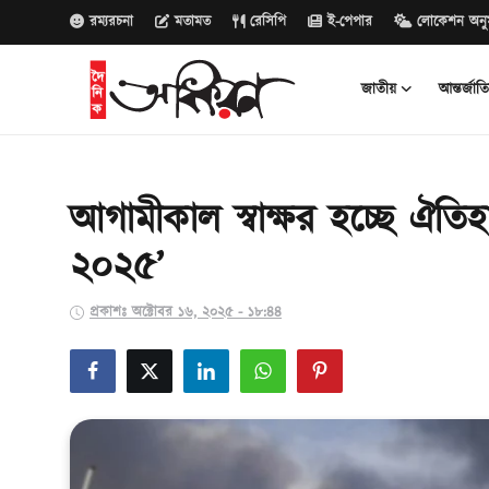
রম্যরচনা
মতামত
রেসিপি
ই-পেপার
লোকেশন অনু
জাতীয়
আন্তর্জাত
জাতীয়
আন্তর্জাতিক
আগামীকাল স্বাক্ষর হচ্ছে ঐতি
২০২৫’
রাজনীতি
বানিজ্য
প্রকাশঃ অক্টোবর ১৬, ২০২৫ - ১৮:৪৪
সাক্ষাৎকার
বিনোদন
সারাদেশ