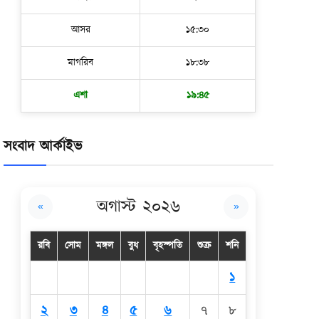
আসর
১৫:৩০
মাগরিব
১৮:৩৮
এশা
১৯:৪৫
সংবাদ আর্কাইভ
অগাস্ট ২০২৬
«
»
রবি
সোম
মঙ্গল
বুধ
বৃহস্পতি
শুক্র
শনি
১
২
৩
৪
৫
৬
৭
৮