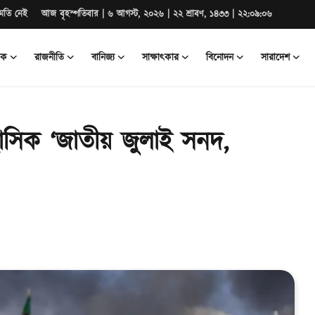
মতি নেই
আজ বৃহস্পতিবার | ৬ আগস্ট, ২০২৬ | ২২ শ্রাবণ, ১৪৩৩ | ২২:০৯:০৮
িক
রাজনীতি
বানিজ্য
সাক্ষাৎকার
বিনোদন
সারাদেশ
হাসিক ‘জাতীয় জুলাই সনদ,