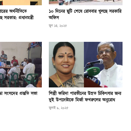
ারের অর্থনীতিতে
১০ দিনের ছুটি শেষে রোববার খুলছে সরকারি
সরকার: প্রধানমন্ত্রী
অফিস
জুন ১৪, ২০২৫
্ধা সংসদের প্রস্তুতি সভা
শিল্পী ফরিদা পারভীনের উন্নত চিকিৎসার জন্য
দুই উপদেষ্টাকে মির্জা ফখরুলের অনুরোধ
জুলাই ৯, ২০২৫