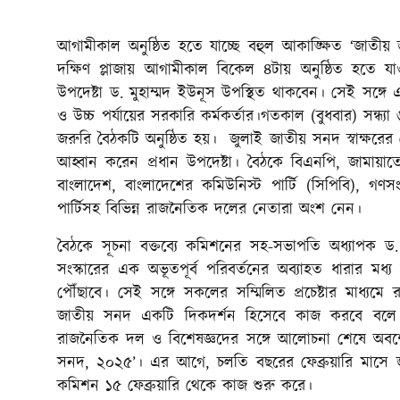
আগামীকাল অনুষ্ঠিত হতে যাচ্ছে বহুল আকাঙ্ক্ষিত ‘জাতীয়
দক্ষিণ প্লাজায় আগামীকাল বিকেল ৪টায় অনুষ্ঠিত হত
উপদেষ্টা ড. মুহাম্মদ ইউনূস উপস্থিত থাকবেন। সেই সঙ্
ও উচ্চ পর্যায়ের সরকারি কর্মকর্তার।গতকাল (বুধবার) সন্ধ
জরুরি বৈঠকটি অনুষ্ঠিত হয়। জুলাই জাতীয় সনদ স্বাক্ষরের শে
আহ্বান করেন প্রধান উপদেষ্টা। বৈঠকে বিএনপি, জামায়া
বাংলাদেশ, বাংলাদেশের কমিউনিস্ট পার্টি (সিপিবি), গণসং
পার্টিসহ বিভিন্ন রাজনৈতিক দলের নেতারা অংশ নেন।
বৈঠকে সূচনা বক্তব্যে কমিশনের সহ-সভাপতি অধ্যাপক ড.
সংস্কারের এক অভূতপূর্ব পরিবর্তনের অব্যাহত ধারার মধ্য
পৌঁছাবে। সেই সঙ্গে সকলের সম্মিলিত প্রচেষ্টার মাধ্যমে রাষ্
জাতীয় সনদ একটি দিকদর্শন হিসেবে কাজ করবে বলে 
রাজনৈতিক দল ও বিশেষজ্ঞদের সঙ্গে আলোচনা শেষে অবশেষে 
সনদ, ২০২৫’। এর আগে, চলতি বছরের ফেব্রুয়ারি মাসে 
কমিশন ১৫ ফেব্রুয়ারি থেকে কাজ শুরু করে।