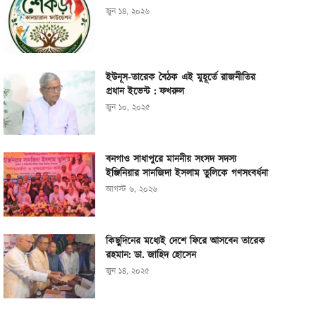
জুন ১৪, ২০২৬
ইউনূস-তারেক বৈঠক এই মুহূর্তে রাজনীতির
প্রধান ইভেন্ট : ফখরুল
জুন ১০, ২০২৫
বনগাও সাধাপুরে মাননীয় সংসদ সদস্য
ইঞ্জিনিয়ার সানজিদা ইসলাম তুলিকে গণসংবর্ধনা
আগস্ট ৬, ২০২৬
কিছুদিনের মধ্যেই দেশে ফিরে আসবেন তারেক
রহমান: ডা. জাহিদ হোসেন
জুন ১৪, ২০২৫