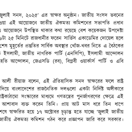
 জুলাই সনদ, ২০২৫’ এর স্বাক্ষর অনুষ্ঠান। জাতীয় সংসদ ভবনের
ে যাওয়া এই আয়োজনে জাতীয় ঐকমত্য কমিশনের সভাপতি প্রধান
গে এ আয়োজনে উপস্থিত থাকার কথা রয়েছে বেশ কয়েকজন উপদেষ্টা
্যা ৬টা ২৫ মিনিটে রাজধানীর ফরেন সার্ভিস একাডেমির দোয়েল হলে
ষ মুহূর্তের প্রস্তুতির সার্বিক অবস্থার খোঁজ-খবর নিতে এ বৈঠকের
তে ইসলামী, জাতীয় নাগরিক পার্টি (এনসিপি), ইসলামী আন্দোলন
হতি আন্দোলন, জেএসডি (রব), বিপ্লবী ওয়ার্কার্স পার্টি ও এবি
 আলী রীয়াজ বলেন, এই ঐতিহাসিক সনদ স্বাক্ষরের ফলে রাষ্ট্র
 দিয়ে বাংলাদেশের রাজনৈতিক দলগুলো একটা নির্দিষ্ট অঙ্গীকারে
ট্রকাঠামো সংস্কারের মাধ্যমে গণতন্ত্রের পুনর্জাগরণের ক্ষেত্রে এই
আশাবাদ ব্যক্ত করেন তিনি। প্রায় আট মাস ধরে তিন ধাপে
স্বাক্ষরিত হয়ে ১৭ অক্টোবর চূড়ান্ত হতে যাচ্ছে ‘জুলাই জাতীয়
জাতীয় ঐকমত্য কমিশন গঠন করে প্রজ্ঞাপন জারি করে সরকার।