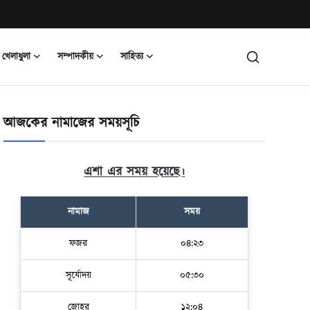
খেলাধুলা
সম্পাদকীয়
সাহিত্য
আজকের নামাজের সময়সূচি
এশা এর সময় হয়েছে।
নামাজ
সময়
ফজর
০৪:২৩
সূর্যোদয়
০৫:৩০
জোহর
১২:০৪