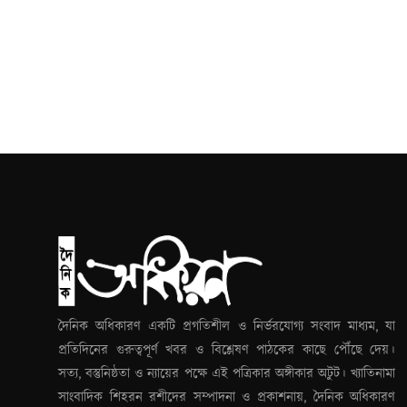
দৈনিক অধিকারণ একটি প্রগতিশীল ও নির্ভরযোগ্য সংবাদ মাধ্যম, যা
প্রতিদিনের গুরুত্বপূর্ণ খবর ও বিশ্লেষণ পাঠকের কাছে পৌঁছে দেয়।
সত্য, বস্তুনিষ্ঠতা ও ন্যায়ের পক্ষে এই পত্রিকার অঙ্গীকার অটুট। খ্যাতিনামা
সাংবাদিক শিহরন রশীদের সম্পাদনা ও প্রকাশনায়, দৈনিক অধিকারণ