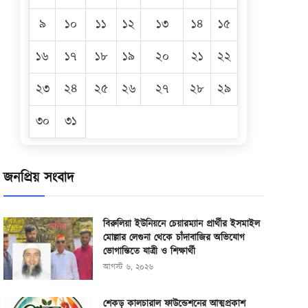
৯
১০
১১
১২
১৩
১৪
১৫
১৬
১৭
১৮
১৯
২০
২১
২২
২৩
২৪
২৫
২৬
২৭
২৮
২৯
৩০
৩১
জনপ্রিয় সংবাদ
বিরুলিয়া ইউনিয়নে চেয়ারম্যান প্রার্থীর ইসমাইল
মোল্লার লেগুনা থেকে চাঁদাবাজির অভিযোগ
ভোগান্তিতে যাত্রী ও শিক্ষার্থী
আগস্ট ৬, ২০২৬
শেকড় কালচারাল ফাউন্ডেশনের আত্মপ্রকাশ