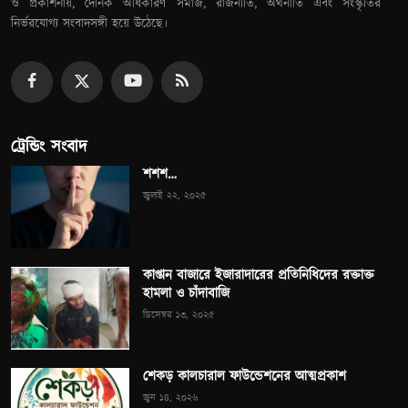
ও প্রকাশনায়, দৈনিক অধিকারণ সমাজ, রাজনীতি, অর্থনীতি এবং সংস্কৃতির
নির্ভরযোগ্য সংবাদসঙ্গী হয়ে উঠেছে।
ট্রেন্ডিং সংবাদ
শশশ…
জুলাই ২২, ২০২৫
কাপ্তান বাজারে ইজারাদারের প্রতিনিধিদের রক্তাক্ত
হামলা ও চাঁদাবাজি
ডিসেম্বর ১৩, ২০২৫
শেকড় কালচারাল ফাউন্ডেশনের আত্মপ্রকাশ
জুন ১৪, ২০২৬