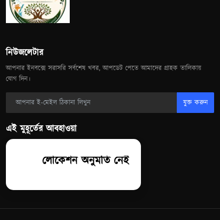
নিউজলেটার
আপনার ইনবক্সে সরাসরি সর্বশেষ খবর, আপডেট পেতে আমাদের গ্রাহক তালিকায়
যোগ দিন।
যুক্ত করুন
এই মুহূর্তের আবহাওয়া
লোকেশন অনুমতি নেই