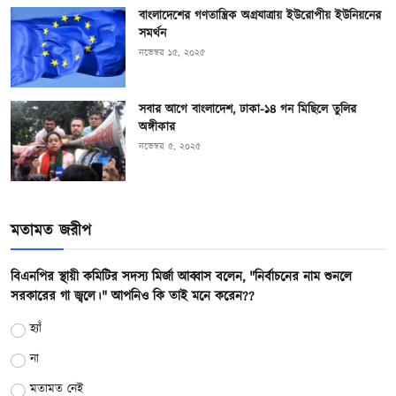
বাংলাদেশের গণতান্ত্রিক অগ্রযাত্রায় ইউরোপীয় ইউনিয়নের
সমর্থন
নভেম্বর ১৫, ২০২৫
সবার আগে বাংলাদেশ, ঢাকা-১৪ গন মিছিলে তুলির
অঙ্গীকার
নভেম্বর ৫, ২০২৫
মতামত জরীপ
বিএনপির স্থায়ী কমিটির সদস্য মির্জা আব্বাস বলেন, "নির্বাচনের নাম শুনলে
সরকারের গা জ্বলে।" আপনিও কি তাই মনে করেন??
হ্যাঁ
না
মতামত নেই