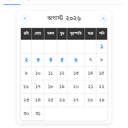
অগাস্ট ২০২৬
«
»
রবি
সোম
মঙ্গল
বুধ
বৃহস্পতি
শুক্র
শনি
১
২
৩
৪
৫
৬
৭
৮
৯
১০
১১
১২
১৩
১৪
১৫
১৬
১৭
১৮
১৯
২০
২১
২২
২৩
২৪
২৫
২৬
২৭
২৮
২৯
৩০
৩১