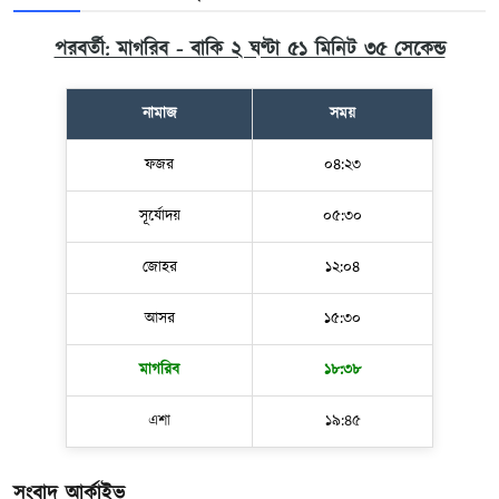
পরবর্তী: মাগরিব - বাকি ২ ঘণ্টা ৫১ মিনিট ৩৪ সেকেন্ড
নামাজ
সময়
ফজর
০৪:২৩
সূর্যোদয়
০৫:৩০
জোহর
১২:০৪
আসর
১৫:৩০
মাগরিব
১৮:৩৮
এশা
১৯:৪৫
সংবাদ আর্কাইভ