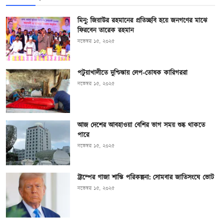
মিনু: জিয়াউর রহমানের প্রতিচ্ছবি হয়ে জনগণের মাঝে
ফিরবেন তারেক রহমান
নভেম্বর ১৫, ২০২৫
পটুয়াখালীতে দুশ্চিন্তায় লেপ-তোষক কারিগররা
নভেম্বর ১৫, ২০২৫
আজ দেশের আবহাওয়া বেশির ভাগ সময় শুষ্ক থাকতে
পারে
নভেম্বর ১৫, ২০২৫
ট্রাম্পের গাজা শান্তি পরিকল্পনা: সোমবার জাতিসংঘে ভোট
নভেম্বর ১৫, ২০২৫