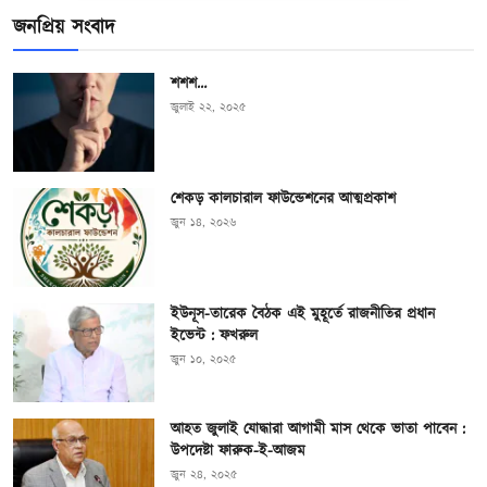
জনপ্রিয় সংবাদ
শশশ…
জুলাই ২২, ২০২৫
শেকড় কালচারাল ফাউন্ডেশনের আত্মপ্রকাশ
জুন ১৪, ২০২৬
ইউনূস-তারেক বৈঠক এই মুহূর্তে রাজনীতির প্রধান
ইভেন্ট : ফখরুল
জুন ১০, ২০২৫
আহত জুলাই যোদ্ধারা আগামী মাস থেকে ভাতা পাবেন :
উপদেষ্টা ফারুক-ই-আজম
জুন ২৪, ২০২৫