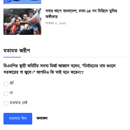
সবার আগে বাংলাদেশ, ঢাকা-১৪ গন মিছিলে তুলির
অঙ্গীকার
নভেম্বর ৫, ২০২৫
মতামত জরীপ
বিএনপির স্থায়ী কমিটির সদস্য মির্জা আব্বাস বলেন, "নির্বাচনের নাম শুনলে
সরকারের গা জ্বলে।" আপনিও কি তাই মনে করেন??
হ্যাঁ
না
মতামত নেই
মতামত দিন
ফলাফল