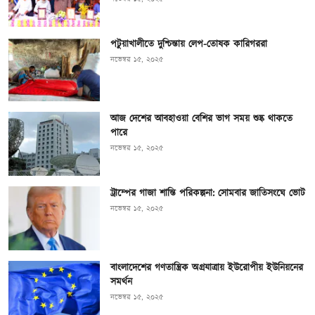
পটুয়াখালীতে দুশ্চিন্তায় লেপ-তোষক কারিগররা
নভেম্বর ১৫, ২০২৫
আজ দেশের আবহাওয়া বেশির ভাগ সময় শুষ্ক থাকতে
পারে
নভেম্বর ১৫, ২০২৫
ট্রাম্পের গাজা শান্তি পরিকল্পনা: সোমবার জাতিসংঘে ভোট
নভেম্বর ১৫, ২০২৫
বাংলাদেশের গণতান্ত্রিক অগ্রযাত্রায় ইউরোপীয় ইউনিয়নের
সমর্থন
নভেম্বর ১৫, ২০২৫