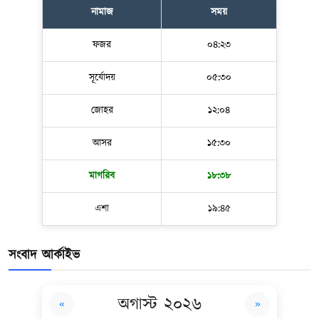
নামাজ
সময়
ফজর
০৪:২৩
সূর্যোদয়
০৫:৩০
জোহর
১২:০৪
আসর
১৫:৩০
মাগরিব
১৮:৩৮
এশা
১৯:৪৫
সংবাদ আর্কাইভ
অগাস্ট ২০২৬
«
»