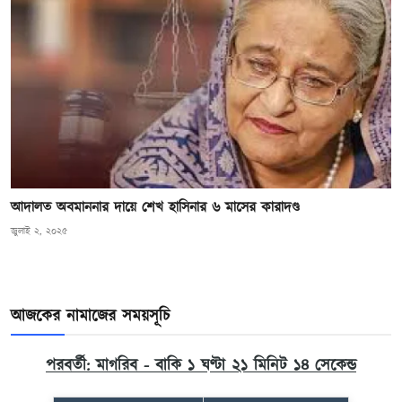
আদালত অবমাননার দায়ে শেখ হাসিনার ৬ মাসের কারাদণ্ড
জুলাই ২, ২০২৫
আজকের নামাজের সময়সূচি
পরবর্তী: মাগরিব - বাকি ১ ঘণ্টা ২১ মিনিট ১৩ সেকেন্ড