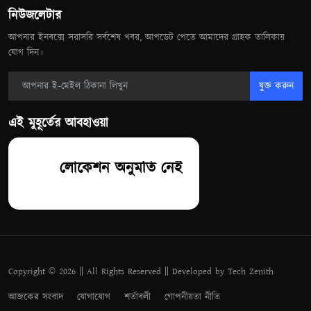
নিউজলেটার
আপনার ইনবক্সে সরাসরি সর্বশেষ খবর, আপডেট পেতে আমাদের গ্রাহক তালিকায়
যোগ দিন।
যুক্ত করুন
এই মুহূর্তের আবহাওয়া
লোকেশন অনুমতি নেই
Copyright © 2026 || All Rights Reserved || Developed by Tech Zenith
আজকের সংবাদ
যোগাযোগ
শর্তাবলী
গোপনীয়তা নীতি