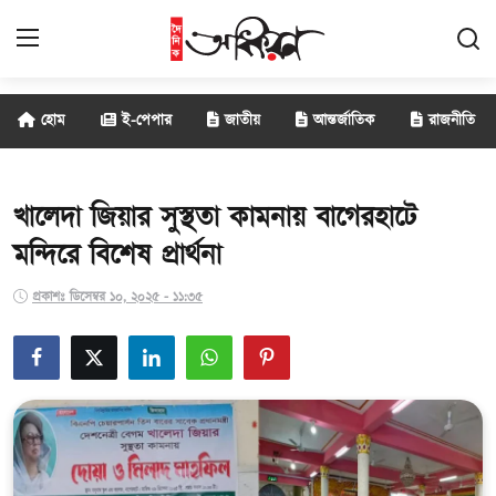
হোম
ই-পেপার
জাতীয়
আন্তর্জাতিক
রাজনীতি
জাতীয়
আন্তর্জাতিক
খালেদা জিয়ার সুস্থতা কামনায় বাগেরহাটে
মন্দিরে বিশেষ প্রার্থনা
রাজনীতি
প্রকাশঃ ডিসেম্বর ১০, ২০২৫ - ১১:৩৫
বানিজ্য
সাক্ষাৎকার
বিনোদন
সারাদেশ