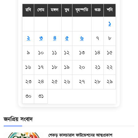
রবি
সোম
মঙ্গল
বুধ
বৃহস্পতি
শুক্র
শনি
১
২
৩
৪
৫
৬
৭
৮
৯
১০
১১
১২
১৩
১৪
১৫
১৬
১৭
১৮
১৯
২০
২১
২২
২৩
২৪
২৫
২৬
২৭
২৮
২৯
৩০
৩১
জনপ্রিয় সংবাদ
শেকড় কালচারাল ফাউন্ডেশনের আত্মপ্রকাশ