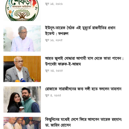
জুন ১৪, ২০২৬
ইউনূস-তারেক বৈঠক এই মুহূর্তে রাজনীতির প্রধান
ইভেন্ট : ফখরুল
জুন ১০, ২০২৫
আহত জুলাই যোদ্ধারা আগামী মাস থেকে ভাতা পাবেন :
উপদেষ্টা ফারুক-ই-আজম
জুন ২৪, ২০২৫
রোজাকে সারাজীবনের জন্য সঙ্গী হতে বললেন তাহসান
জুন ৪, ২০২৫
কিছুদিনের মধ্যেই দেশে ফিরে আসবেন তারেক রহমান:
ডা. জাহিদ হোসেন