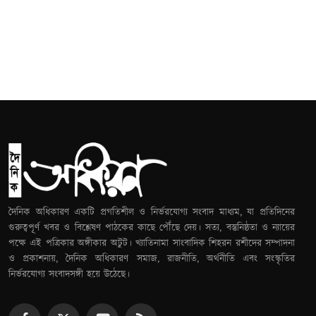
দৈনিক অধিকারণ একটি প্রগতিশীল ও নির্ভরযোগ্য সংবাদ মাধ্যম, যা প্রতিদিনের
গুরুত্বপূর্ণ খবর ও বিশ্লেষণ পাঠকের কাছে পৌঁছে দেয়। সত্য, বস্তুনিষ্ঠতা ও ন্যায়ের
পক্ষে এই পত্রিকার অঙ্গীকার অটুট। খ্যাতিনামা সাংবাদিক শিহরন রশীদের সম্পাদনা
ও প্রকাশনায়, দৈনিক অধিকারণ সমাজ, রাজনীতি, অর্থনীতি এবং সংস্কৃতির
নির্ভরযোগ্য সংবাদসঙ্গী হয়ে উঠেছে।