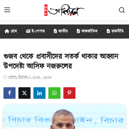
হোম
ই-পেপার
জাতীয়
আন্তর্জাতিক
রাজনীতি
জাতীয়
আন্তর্জাতিক
গুজব থেকে প্রবাসীদের সতর্ক থাকার আহ্বান
উপদেষ্টা আসিফ নজরুলের
রাজনীতি
প্রকাশঃ ডিসেম্বর ৮, ২০২৫ - ১৩:২৮
বানিজ্য
সাক্ষাৎকার
বিনোদন
সারাদেশ