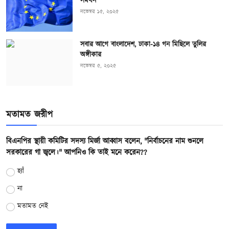
সমর্থন
নভেম্বর ১৫, ২০২৫
সবার আগে বাংলাদেশ, ঢাকা-১৪ গন মিছিলে তুলির
অঙ্গীকার
নভেম্বর ৫, ২০২৫
মতামত জরীপ
বিএনপির স্থায়ী কমিটির সদস্য মির্জা আব্বাস বলেন, "নির্বাচনের নাম শুনলে
সরকারের গা জ্বলে।" আপনিও কি তাই মনে করেন??
হ্যাঁ
না
মতামত নেই