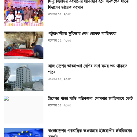
মিনু: জিয়াউর রহমানের প্রতিচ্ছবি হয়ে জনগণের মাঝে
ফিরবেন তারেক রহমান
নভেম্বর ১৫, ২০২৫
পটুয়াখালীতে দুশ্চিন্তায় লেপ-তোষক কারিগররা
নভেম্বর ১৫, ২০২৫
আজ দেশের আবহাওয়া বেশির ভাগ সময় শুষ্ক থাকতে
পারে
নভেম্বর ১৫, ২০২৫
ট্রাম্পের গাজা শান্তি পরিকল্পনা: সোমবার জাতিসংঘে ভোট
নভেম্বর ১৫, ২০২৫
বাংলাদেশের গণতান্ত্রিক অগ্রযাত্রায় ইউরোপীয় ইউনিয়নের