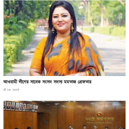
আওয়ামী লীগের সাবেক সংসদ সদস্য মমতাজ গ্রেফতার
মে ১৩, ২০২৫