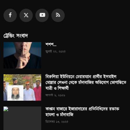
ট্রেন্ডিং সংবাদ
শশশ…
জুলাই ২২, ২০২৫
বিরুলিয়া ইউনিয়নে চেয়ারম্যান প্রার্থীর ইসমাইল
মোল্লার লেগুনা থেকে চাঁদাবাজির অভিযোগ ভোগান্তিতে
যাত্রী ও শিক্ষার্থী
আগস্ট ৬, ২০২৬
কাপ্তান বাজারে ইজারাদারের প্রতিনিধিদের রক্তাক্ত
হামলা ও চাঁদাবাজি
ডিসেম্বর ১৩, ২০২৫