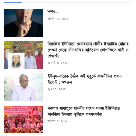
শশশ…
জুলাই ২২, ২০২৫
বিরুলিয়া ইউনিয়নে চেয়ারম্যান প্রার্থীর ইসমাইল মোল্লার
লেগুনা থেকে চাঁদাবাজির অভিযোগ ভোগান্তিতে যাত্রী ও
শিক্ষার্থী
আগস্ট ৬, ২০২৬
ইউনূস-তারেক বৈঠক এই মুহূর্তে রাজনীতির প্রধান
ইভেন্ট : ফখরুল
জুন ১০, ২০২৫
বনগাও সাধাপুরে মাননীয় সংসদ সদস্য ইঞ্জিনিয়ার
সানজিদা ইসলাম তুলিকে গণসংবর্ধনা
আগস্ট ৬, ২০২৬