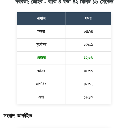
পরবর্তী: জোহর - বাকি ৪ ঘণ্টা ৪২ মিনিট ১৫ সেকেন্ড
নামাজ
সময়
ফজর
০৪:২৪
সূর্যোদয়
০৫:৩১
জোহর
১২:০৪
আসর
১৫:৩০
মাগরিব
১৮:৩৭
এশা
১৯:৪৩
সংবাদ আর্কাইভ