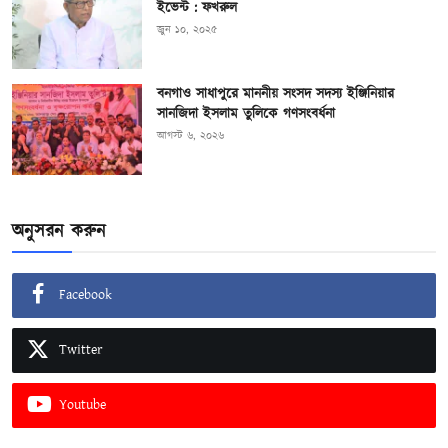
ইভেন্ট : ফখরুল
জুন ১০, ২০২৫
বনগাও সাধাপুরে মাননীয় সংসদ সদস্য ইঞ্জিনিয়ার
সানজিদা ইসলাম তুলিকে গণসংবর্ধনা
আগস্ট ৬, ২০২৬
অনুসরন করুন
Facebook
Twitter
Youtube