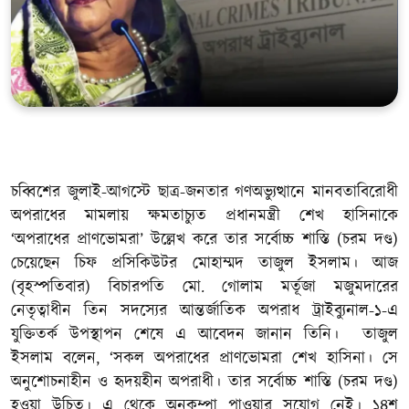
খেলাধুলা
সম্পাদকীয়
সাহিত্য
চব্বিশের জুলাই-আগস্টে ছাত্র-জনতার গণঅভ্যুত্থানে মানবতাবিরোধী
অপরাধের মামলায় ক্ষমতাচ্যুত প্রধানমন্ত্রী শেখ হাসিনাকে
‘অপরাধের প্রাণভোমরা’ উল্লেখ করে তার সর্বোচ্চ শাস্তি (চরম দণ্ড)
চেয়েছেন চিফ প্রসিকিউটর মোহাম্মদ তাজুল ইসলাম। আজ
(বৃহস্পতিবার) বিচারপতি মো. গোলাম মর্তূজা মজুমদারের
নেতৃত্বাধীন তিন সদস্যের আন্তর্জাতিক অপরাধ ট্রাইব্যুনাল-১-এ
যুক্তিতর্ক উপস্থাপন শেষে এ আবেদন জানান তিনি। তাজুল
ইসলাম বলেন, ‘সকল অপরাধের প্রাণভোমরা শেখ হাসিনা। সে
অনুশোচনাহীন ও হৃদয়হীন অপরাধী। তার সর্বোচ্চ শাস্তি (চরম দণ্ড)
হওয়া উচিত। এ থেকে অনুকম্পা পাওয়ার সুযোগ নেই। ১৪শ