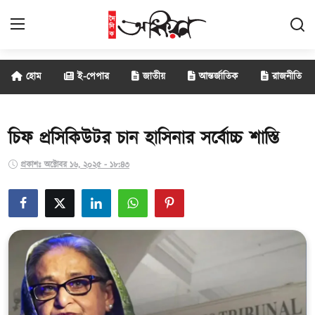
হোম
ই-পেপার
জাতীয়
আন্তর্জাতিক
রাজনীতি
জাতীয়
আন্তর্জাতিক
চিফ প্রসিকিউটর চান হাসিনার সর্বোচ্চ শাস্তি
রাজনীতি
প্রকাশঃ অক্টোবর ১৬, ২০২৫ - ১৮:৪৩
বানিজ্য
সাক্ষাৎকার
বিনোদন
সারাদেশ