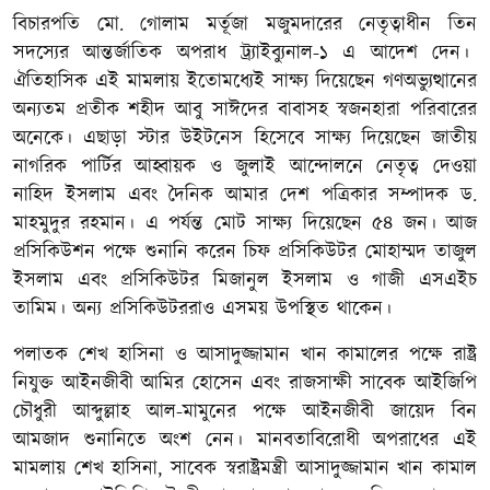
বিচারপতি মো. গোলাম মর্তূজা মজুমদারের নেতৃত্বাধীন তিন
সদস্যের আন্তর্জাতিক অপরাধ ট্র্যাইব্যুনাল-১ এ আদেশ দেন।
ঐতিহাসিক এই মামলায় ইতোমধ্যেই সাক্ষ্য দিয়েছেন গণঅভ্যুত্থানের
অন্যতম প্রতীক শহীদ আবু সাঈদের বাবাসহ স্বজনহারা পরিবারের
অনেকে। এছাড়া স্টার উইটনেস হিসেবে সাক্ষ্য দিয়েছেন জাতীয়
নাগরিক পার্টির আহ্বায়ক ও জুলাই আন্দোলনে নেতৃত্ব দেওয়া
নাহিদ ইসলাম এবং দৈনিক আমার দেশ পত্রিকার সম্পাদক ড.
মাহমুদুর রহমান। এ পর্যন্ত মোট সাক্ষ্য দিয়েছেন ৫৪ জন। আজ
প্রসিকিউশন পক্ষে শুনানি করেন চিফ প্রসিকিউটর মোহাম্মদ তাজুল
ইসলাম এবং প্রসিকিউটর মিজানুল ইসলাম ও গাজী এসএইচ
তামিম। অন্য প্রসিকিউটররাও এসময় উপস্থিত থাকেন।
পলাতক শেখ হাসিনা ও আসাদুজ্জামান খান কামালের পক্ষে রাষ্ট্র
নিযুক্ত আইনজীবী আমির হোসেন এবং রাজসাক্ষী সাবেক আইজিপি
চৌধুরী আব্দুল্লাহ আল-মামুনের পক্ষে আইনজীবী জায়েদ বিন
আমজাদ শুনানিতে অংশ নেন। মানবতাবিরোধী অপরাধের এই
মামলায় শেখ হাসিনা, সাবেক স্বরাষ্ট্রমন্ত্রী আসাদুজ্জামান খান কামাল