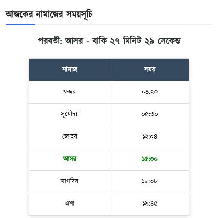
আজকের নামাজের সময়সূচি
পরবর্তী: আসর - বাকি ২৭ মিনিট ২৮ সেকেন্ড
নামাজ
সময়
ফজর
০৪:২৩
সূর্যোদয়
০৫:৩০
জোহর
১২:০৪
আসর
১৫:৩০
মাগরিব
১৮:৩৮
এশা
১৯:৪৫