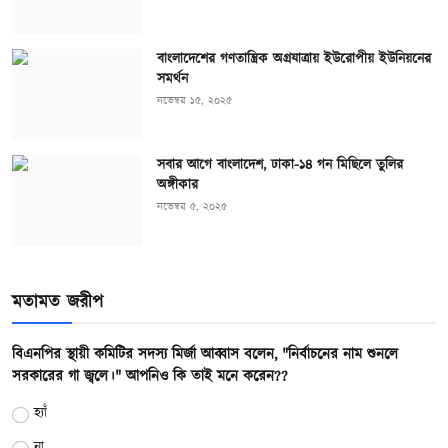
বাংলাদেশের গণতান্ত্রিক অগ্রযাত্রায় ইউরোপীয় ইউনিয়নের
সমর্থন
নভেম্বর ১৫, ২০২৫
সবার আগে বাংলাদেশ, ঢাকা-১৪ গন মিছিলে তুলির
অঙ্গীকার
নভেম্বর ৫, ২০২৫
মতামত জরীপ
বিএনপির স্থায়ী কমিটির সদস্য মির্জা আব্বাস বলেন, "নির্বাচনের নাম শুনলে
সরকারের গা জ্বলে।" আপনিও কি তাই মনে করেন??
হ্যাঁ
না