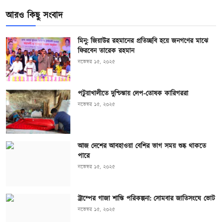
আরও কিছু সংবাদ
মিনু: জিয়াউর রহমানের প্রতিচ্ছবি হয়ে জনগণের মাঝে
ফিরবেন তারেক রহমান
নভেম্বর ১৫, ২০২৫
পটুয়াখালীতে দুশ্চিন্তায় লেপ-তোষক কারিগররা
নভেম্বর ১৫, ২০২৫
আজ দেশের আবহাওয়া বেশির ভাগ সময় শুষ্ক থাকতে
পারে
নভেম্বর ১৫, ২০২৫
ট্রাম্পের গাজা শান্তি পরিকল্পনা: সোমবার জাতিসংঘে ভোট
নভেম্বর ১৫, ২০২৫