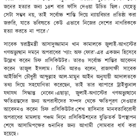
জনের হত্যার জন্য ১৪শ বার ফাঁসি দেওয়া উচিত ছিল। যেহেতু
সেটা সম্ভব নয়, তাই সর্বোচ্চ শাস্তি দিয়ে ন্যায়বিচার প্রতিষ্ঠা করা
জরুরি, যাতে ভবিষ্যতে কেউ এভাবে নিজের দেশের নাগরিককে
হত্যা করতে না পারে।’
সাবেক স্বরাষ্ট্রমন্ত্রী আসাদুজ্জামান খান কামালকে জুলাই-আগস্টের
গণঅভ্যুত্থান দমনে অপরাধের ‘গ্যাং অফ ফোর’-এর একজন হিসেবে
উল্লেখ করেন চিফ প্রসিকিউটর। তারও সর্বোচ্চ শাস্তির আবেদন
করেন তাজুল ইসলাম। তিনি আরও বলেন, রাজসাক্ষী সাবেক
আইজিপি চৌধুরী আব্দুল্লাহ আল-মামুন আইন অনুযায়ী আদালতকে
তথ্য দিয়ে সহযোগিতা করেছেন, তাই তার ব্যাপারে ট্রাইব্যুনাল
যথাযথ সিদ্ধান্ত নেবেন।এছাড়া, জুলাই-অগাস্টের গণঅভ্যুত্থানে
ক্ষতিগ্রস্তদের জন্য অপরাধীদের সম্পদ থেকে ক্ষতিপূরণ দেওয়ার
আবেদনও করেন চিফ প্রসিকিউটর।শেখ হাসিনার মানবতাবিরোধী
অপরাধের মামলায় পঞ্চম দিনে প্রসিকিউশনের যুক্তিতর্ক উপস্থাপন
শেষে আসামিপক্ষের শুনানির জন্য আগামী সোমবার ধার্য করা
হয়েছে।