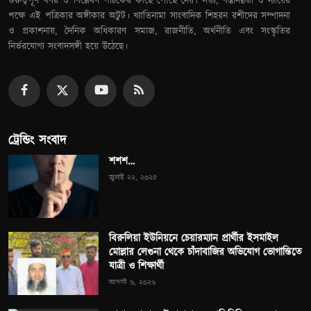
গুরুত্বপূর্ণ খবর ও বিশ্লেষণ পাঠকের কাছে পৌঁছে দেয়। সত্য, বস্তুনিষ্ঠতা ও ন্যায়ের
পক্ষে এই পত্রিকার অঙ্গীকার অটুট। খ্যাতিনামা সাংবাদিক শিহরন রশীদের সম্পাদনা
ও প্রকাশনায়, দৈনিক অধিকারণ সমাজ, রাজনীতি, অর্থনীতি এবং সংস্কৃতির
নির্ভরযোগ্য সংবাদসঙ্গী হয়ে উঠেছে।
ট্রেন্ডিং সংবাদ
শশশ…
জুলাই ২২, ২০২৫
বিরুলিয়া ইউনিয়নে চেয়ারম্যান প্রার্থীর ইসমাইল
মোল্লার লেগুনা থেকে চাঁদাবাজির অভিযোগ ভোগান্তিতে
যাত্রী ও শিক্ষার্থী
আগস্ট ৬, ২০২৬