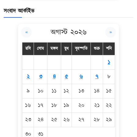
সংবাদ আর্কাইভ
অগাস্ট ২০২৬
«
»
রবি
সোম
মঙ্গল
বুধ
বৃহস্পতি
শুক্র
শনি
১
২
৩
৪
৫
৬
৭
৮
৯
১০
১১
১২
১৩
১৪
১৫
১৬
১৭
১৮
১৯
২০
২১
২২
২৩
২৪
২৫
২৬
২৭
২৮
২৯
৩০
৩১