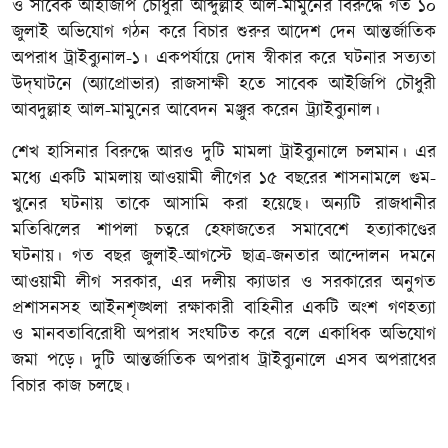
ও সাবেক আইজিপি চৌধুরী আব্দুল্লাহ আল-মামুনের বিরুদ্ধে গত ১০
জুলাই অভিযোগ গঠন করে বিচার শুরুর আদেশ দেন আন্তর্জাতিক
অপরাধ ট্রাইব্যুনাল-১। একপর্যায়ে দোষ স্বীকার করে ঘটনার সত্যতা
উদ্‌ঘাটনে (অ্যাপ্রোভার) রাজসাক্ষী হতে সাবেক আইজিপি চৌধুরী
আবদুল্লাহ আল-মামুনের আবেদন মঞ্জুর করেন ট্র্যাইব্যুনাল।
শেখ হাসিনার বিরুদ্ধে আরও দুটি মামলা ট্রাইব্যুনালে চলমান। এর
মধ্যে একটি মামলায় আওয়ামী লীগের ১৫ বছরের শাসনামলে গুম-
খুনের ঘটনায় তাকে আসামি করা হয়েছে। অন্যটি রাজধানীর
মতিঝিলের শাপলা চত্বরে হেফাজতের সমাবেশে হত্যাকাণ্ডের
ঘটনায়। গত বছর জুলাই-আগস্টে ছাত্র-জনতার আন্দোলন দমনে
আওয়ামী লীগ সরকার, এর দলীয় ক্যাডার ও সরকারের অনুগত
প্রশাসনসহ আইনশৃঙ্খলা রক্ষাকারী বাহিনীর একটি অংশ গণহত্যা
ও মানবতাবিরোধী অপরাধ সংঘটিত করে বলে একাধিক অভিযোগ
জমা পড়ে। দুটি আন্তর্জাতিক অপরাধ ট্রাইব্যুনালে এসব অপরাধের
বিচার কাজ চলছে।