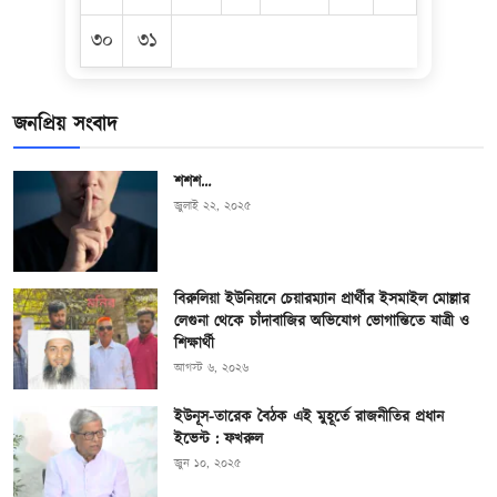
৩০
৩১
জনপ্রিয় সংবাদ
শশশ…
জুলাই ২২, ২০২৫
বিরুলিয়া ইউনিয়নে চেয়ারম্যান প্রার্থীর ইসমাইল মোল্লার
লেগুনা থেকে চাঁদাবাজির অভিযোগ ভোগান্তিতে যাত্রী ও
শিক্ষার্থী
আগস্ট ৬, ২০২৬
ইউনূস-তারেক বৈঠক এই মুহূর্তে রাজনীতির প্রধান
ইভেন্ট : ফখরুল
জুন ১০, ২০২৫