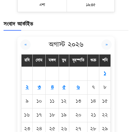
এশা
১৯:৪৫
সংবাদ আর্কাইভ
অগাস্ট ২০২৬
«
»
রবি
সোম
মঙ্গল
বুধ
বৃহস্পতি
শুক্র
শনি
১
২
৩
৪
৫
৬
৭
৮
৯
১০
১১
১২
১৩
১৪
১৫
১৬
১৭
১৮
১৯
২০
২১
২২
২৩
২৪
২৫
২৬
২৭
২৮
২৯