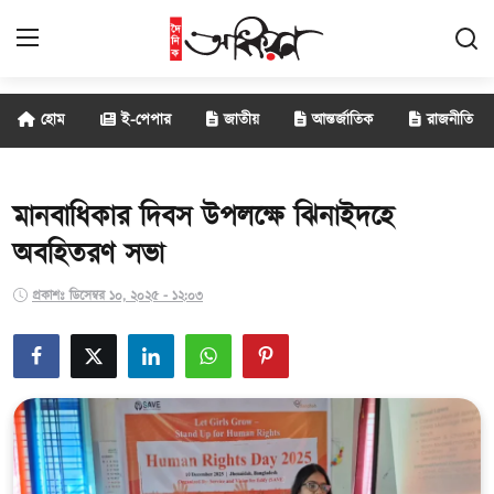
হোম
ই-পেপার
জাতীয়
আন্তর্জাতিক
রাজনীতি
জাতীয়
আন্তর্জাতিক
মানবাধিকার দিবস উপলক্ষে ঝিনাইদহে
অবহিতরণ সভা
রাজনীতি
প্রকাশঃ ডিসেম্বর ১০, ২০২৫ - ১২:০৩
বানিজ্য
সাক্ষাৎকার
বিনোদন
সারাদেশ