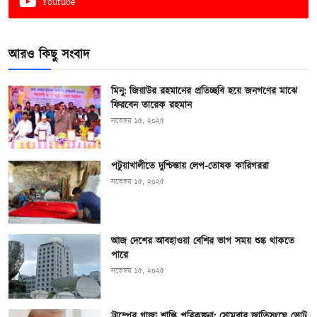
Youtube
আরও কিছু সংবাদ
মিনু: জিয়াউর রহমানের প্রতিচ্ছবি হয়ে জনগণের মাঝে
ফিরবেন তারেক রহমান
নভেম্বর ১৫, ২০২৫
পটুয়াখালীতে দুশ্চিন্তায় লেপ-তোষক কারিগররা
নভেম্বর ১৫, ২০২৫
আজ দেশের আবহাওয়া বেশির ভাগ সময় শুষ্ক থাকতে
পারে
নভেম্বর ১৫, ২০২৫
ট্রাম্পের গাজা শান্তি পরিকল্পনা: সোমবার জাতিসংঘে ভোট