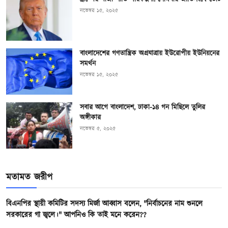
নভেম্বর ১৫, ২০২৫
বাংলাদেশের গণতান্ত্রিক অগ্রযাত্রায় ইউরোপীয় ইউনিয়নের
সমর্থন
নভেম্বর ১৫, ২০২৫
সবার আগে বাংলাদেশ, ঢাকা-১৪ গন মিছিলে তুলির
অঙ্গীকার
নভেম্বর ৫, ২০২৫
মতামত জরীপ
বিএনপির স্থায়ী কমিটির সদস্য মির্জা আব্বাস বলেন, "নির্বাচনের নাম শুনলে
সরকারের গা জ্বলে।" আপনিও কি তাই মনে করেন??