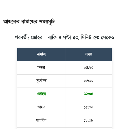
আজকের নামাজের সময়সূচি
পরবর্তী: জোহর - বাকি ৪ ঘণ্টা ৫২ মিনিট ৫২ সেকেন্ড
নামাজ
সময়
ফজর
০৪:২৩
সূর্যোদয়
০৫:৩০
জোহর
১২:০৪
আসর
১৫:৩০
মাগরিব
১৮:৩৮