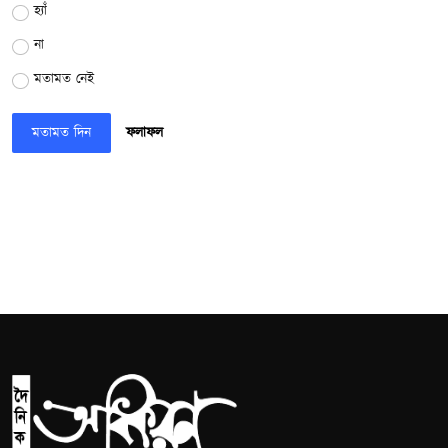
হ্যাঁ
না
মতামত নেই
মতামত দিন
ফলাফল