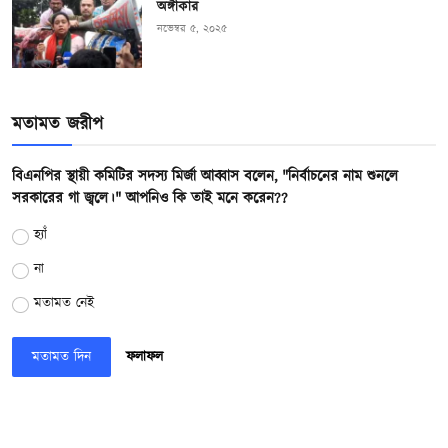
অঙ্গীকার
নভেম্বর ৫, ২০২৫
মতামত জরীপ
বিএনপির স্থায়ী কমিটির সদস্য মির্জা আব্বাস বলেন, "নির্বাচনের নাম শুনলে
সরকারের গা জ্বলে।" আপনিও কি তাই মনে করেন??
হ্যাঁ
না
মতামত নেই
মতামত দিন
ফলাফল