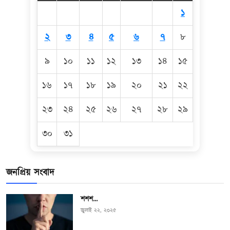
১
২
৩
৪
৫
৬
৭
৮
৯
১০
১১
১২
১৩
১৪
১৫
১৬
১৭
১৮
১৯
২০
২১
২২
২৩
২৪
২৫
২৬
২৭
২৮
২৯
৩০
৩১
জনপ্রিয় সংবাদ
শশশ…
জুলাই ২২, ২০২৫