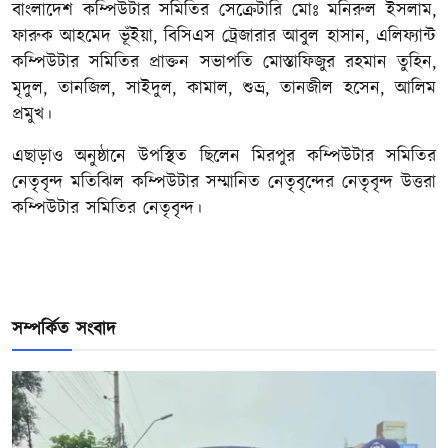
বাংলাদেশ কম্পিউটার সমিতির সেক্রেটারি মোঃ মনিরুল ইসলাম,
ফারুক আহমেদ ভূঁইয়া, বিসিএস ট্রেজারার আবুল হাসান, এলিফ্যান্ট
কম্পিউটার সমিতির প্রাক্তন সভাপতি মোস্তাফিজুর রহমান তুহিন,
মৃদুল, তানজিল, সাইদুল, কামাল, শুভ্র, তানজীল হসেন, আলিম
প্রমুখ।
এছাড়াও অনুষ্ঠানে উপস্থিত ছিলেন মিরপুর কম্পিউটার সমিতির
নেতৃবৃন্দ মতিঝিল কম্পিউটার সম্মানিত নেতৃবৃন্দের নেতৃবৃন্দ উত্তরা
কম্পিউটার সমিতির নেতৃবৃন্দ।
সম্পর্কিত সংবাদ