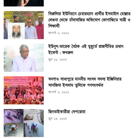
বিরুলিয়া ইউনিয়নে চেয়ারম্যান প্রার্থীর ইসমাইল মোল্লার
লেগুনা থেকে চাঁদাবাজির অভিযোগ ভোগান্তিতে যাত্রী ও
শিক্ষার্থী
আগস্ট ৬, ২০২৬
ইউনূস-তারেক বৈঠক এই মুহূর্তে রাজনীতির প্রধান
ইভেন্ট : ফখরুল
জুন ১০, ২০২৫
বনগাও সাধাপুরে মাননীয় সংসদ সদস্য ইঞ্জিনিয়ার
সানজিদা ইসলাম তুলিকে গণসংবর্ধনা
আগস্ট ৬, ২০২৬
ছিনতাইকারীরা বেপরোয়া
জুন ১৩, ২০২৫