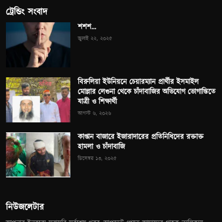
ট্রেন্ডিং সংবাদ
শশশ…
জুলাই ২২, ২০২৫
বিরুলিয়া ইউনিয়নে চেয়ারম্যান প্রার্থীর ইসমাইল
মোল্লার লেগুনা থেকে চাঁদাবাজির অভিযোগ ভোগান্তিতে
যাত্রী ও শিক্ষার্থী
আগস্ট ৬, ২০২৬
কাপ্তান বাজারে ইজারাদারের প্রতিনিধিদের রক্তাক্ত
হামলা ও চাঁদাবাজি
ডিসেম্বর ১৩, ২০২৫
নিউজলেটার