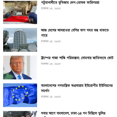
পটুয়াখালীতে দুশ্চিন্তায় লেপ-তোষক কারিগররা
নভেম্বর ১৫, ২০২৫
আজ দেশের আবহাওয়া বেশির ভাগ সময় শুষ্ক থাকতে
পারে
নভেম্বর ১৫, ২০২৫
ট্রাম্পের গাজা শান্তি পরিকল্পনা: সোমবার জাতিসংঘে ভোট
নভেম্বর ১৫, ২০২৫
বাংলাদেশের গণতান্ত্রিক অগ্রযাত্রায় ইউরোপীয় ইউনিয়নের
সমর্থন
নভেম্বর ১৫, ২০২৫
সবার আগে বাংলাদেশ, ঢাকা-১৪ গন মিছিলে তুলির