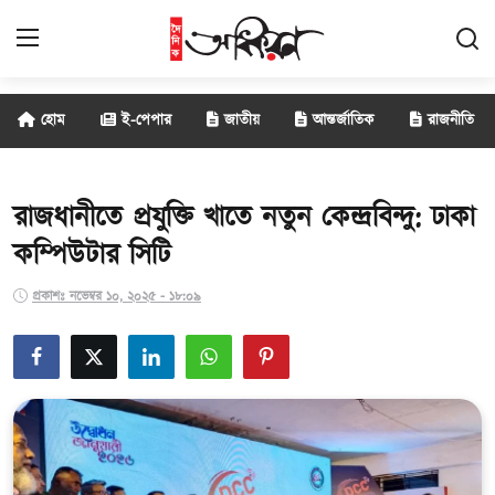
হোম
ই-পেপার
জাতীয়
আন্তর্জাতিক
রাজনীতি
জাতীয়
আন্তর্জাতিক
রাজধানীতে প্রযুক্তি খাতে নতুন কেন্দ্রবিন্দু: ঢাকা
কম্পিউটার সিটি
রাজনীতি
প্রকাশঃ নভেম্বর ১০, ২০২৫ - ১৮:০৯
বানিজ্য
সাক্ষাৎকার
বিনোদন
সারাদেশ