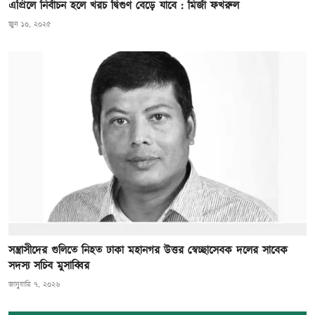
এপ্রিলে নির্বাচন হলে খরচ দ্বিগুণ বেড়ে যাবে : মির্জা ফখরুল
জুন ১০, ২০২৫
সন্ত্রাসীদের গুলিতে নিহত ঢাকা মহানগর উত্তর স্বেচ্ছাসেবক দলের সাবেক
সদস্য সচিব মুসাব্বির
জানুয়ারি ৭, ২০২৬