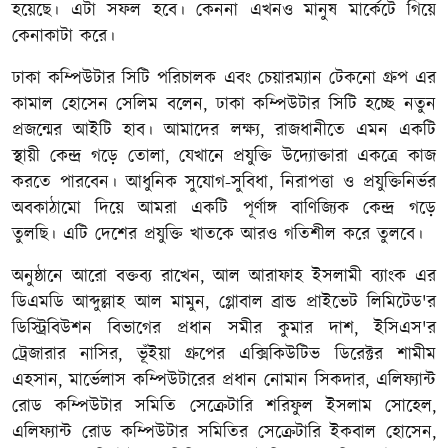
হয়েছে। এটা সফল হবে। কেননা এখনও মানুষ মার্কেটে গিয়ে
কেনাকাটা করে।
ঢাকা কম্পিউটার সিটি পরিচালক এবং চেয়ারম্যান টেকনো গ্রুপ এর
কামাল হোসেন সেলিম বলেন, ঢাকা কম্পিউটার সিটি হচ্ছে নতুন
প্রজন্মের আইটি হাব। আমাদের লক্ষ্য, রাজধানীতে এমন একটি
স্থায়ী কেন্দ্র গড়ে তোলা, যেখানে প্রযুক্তি উদ্যোক্তারা একত্রে কাজ
করতে পারবেন। আধুনিক সুযোগ-সুবিধা, নিরাপত্তা ও প্রযুক্তিনির্ভর
অবকাঠামো দিয়ে আমরা একটি পূর্ণাঙ্গ বাণিজ্যিক কেন্দ্র গড়ে
তুলছি। এটি দেশের প্রযুক্তি খাতকে আরও গতিশীল করে তুলবে।
অনুষ্ঠানে আরো বক্তব্য রাখেন, আল আরাফাহ ইসলামী ব্যাংক এর
ডিএমডি আব্দুল্লাহ আল মামুন, গ্লোবাল ব্রান্ড প্রাইভেট লিমিটেড'র
ডিস্ট্রিবিউশন বিভাগের প্রধান সমীর কুমার দাশ, ইসিএস'র
ট্রেজারার নাসির, ভূঁইয়া গ্রুপের এক্সিকিউটিভ ডিরেক্টর শামীম
এহসান, মার্ভেলাস কম্পিউটারের প্রধান নোমান সিকদার, এলিফ্যান্ট
রোড কম্পিউটার সমিতি সেক্রেটারি শরিফুল ইসলাম সোহেল,
এলিফ্যান্ট রোড কম্পিউটার সমিতির সেক্রেটারি ইকবাল হোসেন,