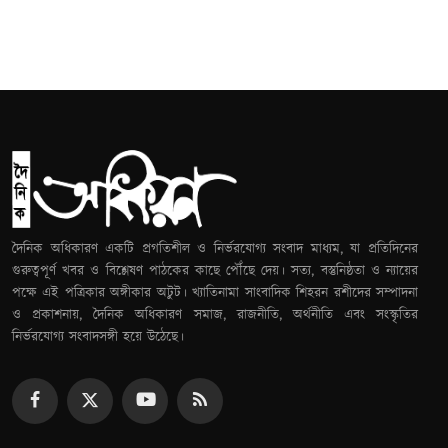
দৈনিক অধিকারণ একটি প্রগতিশীল ও নির্ভরযোগ্য সংবাদ মাধ্যম, যা প্রতিদিনের
গুরুত্বপূর্ণ খবর ও বিশ্লেষণ পাঠকের কাছে পৌঁছে দেয়। সত্য, বস্তুনিষ্ঠতা ও ন্যায়ের
পক্ষে এই পত্রিকার অঙ্গীকার অটুট। খ্যাতিনামা সাংবাদিক শিহরন রশীদের সম্পাদনা
ও প্রকাশনায়, দৈনিক অধিকারণ সমাজ, রাজনীতি, অর্থনীতি এবং সংস্কৃতির
নির্ভরযোগ্য সংবাদসঙ্গী হয়ে উঠেছে।