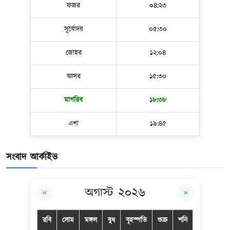
ফজর
০৪:২৩
সূর্যোদয়
০৫:৩০
জোহর
১২:০৪
আসর
১৫:৩০
মাগরিব
১৮:৩৮
এশা
১৯:৪৫
সংবাদ আর্কাইভ
অগাস্ট ২০২৬
«
»
রবি
সোম
মঙ্গল
বুধ
বৃহস্পতি
শুক্র
শনি