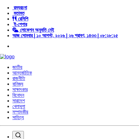
রম্যরচনা
মতামত
রেসিপি
ই-পেপার
লোকেশন অনুমতি নেই
আজ সোমবার | ১০ আগস্ট, ২০২৬ | ২৬ শ্রাবণ, ১৪৩৩ | ০৮:২৮:২৬
জাতীয়
আন্তর্জাতিক
রাজনীতি
বানিজ্য
সাক্ষাৎকার
বিনোদন
সারাদেশ
খেলাধুলা
সম্পাদকীয়
সাহিত্য