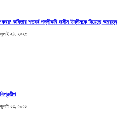
‘কবর’ কবিতার শতবর্ষ পল্লীকবি জসীম উদ্‌দীনকে দিয়েছে অমরত্ব
জুলাই ২৪, ২০২৫
বিপ্রতীপ
জুলাই ২৩, ২০২৫