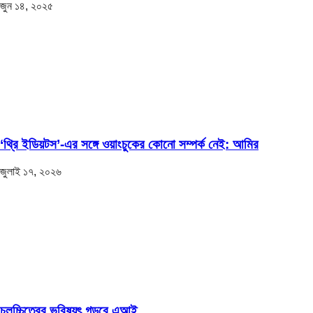
জুন ১৪, ২০২৫
‘থ্রি ইডিয়টস’-এর সঙ্গে ওয়াংচুকের কোনো সম্পর্ক নেই: আমির
জুলাই ১৭, ২০২৬
চলচ্চিত্রের ভবিষ্যৎ গড়বে এআই