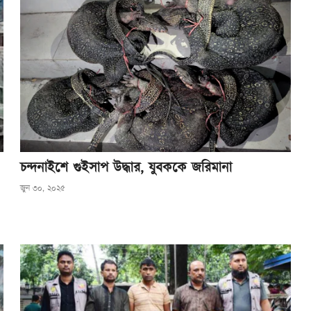
চন্দনাইশে গুইসাপ উদ্ধার, যুবককে জরিমানা
জুন ৩০, ২০২৫