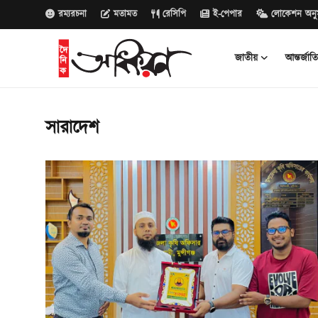
রম্যরচনা
মতামত
রেসিপি
ই-পেপার
লোকেশন অনু
জাতীয়
আন্তর্জাত
জাতীয়
সারাদেশ
আন্তর্জাতিক
রাজনীতি
বানিজ্য
সাক্ষাৎকার
বিনোদন
সারাদেশ