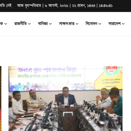
মতি নেই
আজ বৃহস্পতিবার | ৬ আগস্ট, ২০২৬ | ২২ শ্রাবণ, ১৪৩৩ | ১৪:৪৬:৪২
িক
রাজনীতি
বানিজ্য
সাক্ষাৎকার
বিনোদন
সারাদেশ