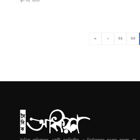
জুন ২৬, ২০২৫
«
‹
২২
২৩