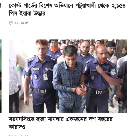
া
কোস্ট গার্ডের বিশেষ অভিযানে পটুয়াখালী থেকে ২,১৫৪
পিস ইয়াবা উদ্ধার
জুন ২৬, ২০২৫
ময়মনসিংহে হত্যা মামলায় একজনের দশ বছরের
কারাদণ্ড