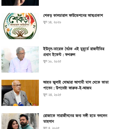
শেকড় কালচারাল ফাউন্ডেশনের আত্মপ্রকাশ
জুন ১৪, ২০২৬
ইউনূস-তারেক বৈঠক এই মুহূর্তে রাজনীতির
প্রধান ইভেন্ট : ফখরুল
জুন ১০, ২০২৫
আহত জুলাই যোদ্ধারা আগামী মাস থেকে ভাতা
পাবেন : উপদেষ্টা ফারুক-ই-আজম
জুন ২৪, ২০২৫
রোজাকে সারাজীবনের জন্য সঙ্গী হতে বললেন
তাহসান
জুন ৪, ২০২৫