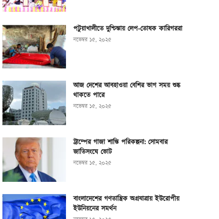
পটুয়াখালীতে দুশ্চিন্তায় লেপ-তোষক কারিগররা
নভেম্বর ১৫, ২০২৫
আজ দেশের আবহাওয়া বেশির ভাগ সময় শুষ্ক
থাকতে পারে
নভেম্বর ১৫, ২০২৫
ট্রাম্পের গাজা শান্তি পরিকল্পনা: সোমবার
জাতিসংঘে ভোট
নভেম্বর ১৫, ২০২৫
বাংলাদেশের গণতান্ত্রিক অগ্রযাত্রায় ইউরোপীয়
ইউনিয়নের সমর্থন