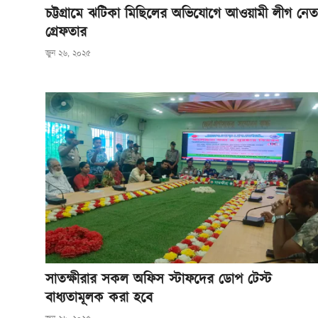
চট্টগ্রামে ঝটিকা মিছিলের অভিযোগে আওয়ামী লীগ নেত
গ্রেফতার
জুন ২৬, ২০২৫
সাতক্ষীরার সকল অফিস স্টাফদের ডোপ টেস্ট
বাধ্যতামূলক করা হবে