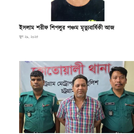
ইসলাম শরীফ শিপলুর পঞ্চম মৃত্যুবার্ষিকী আজ
জুন ২৯, ২০২৫