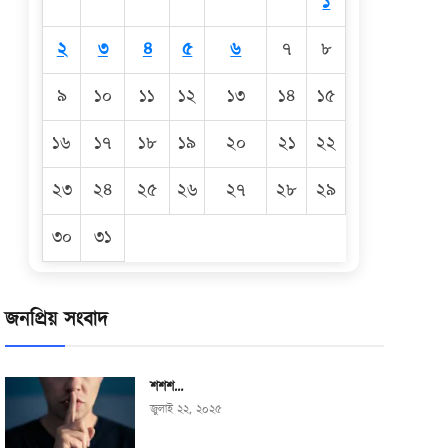
১
২
৩
৪
৫
৬
৭
৮
৯
১০
১১
১২
১৩
১৪
১৫
১৬
১৭
১৮
১৯
২০
২১
২২
২৩
২৪
২৫
২৬
২৭
২৮
২৯
৩০
৩১
জনপ্রিয় সংবাদ
শশশ…
জুলাই ২২, ২০২৫