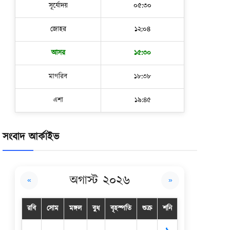
সূর্যোদয়
০৫:৩০
জোহর
১২:০৪
আসর
১৫:৩০
মাগরিব
১৮:৩৮
এশা
১৯:৪৫
সংবাদ আর্কাইভ
অগাস্ট ২০২৬
«
»
রবি
সোম
মঙ্গল
বুধ
বৃহস্পতি
শুক্র
শনি