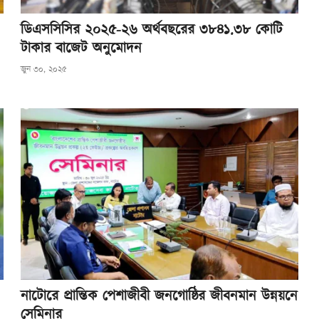
ডিএসসিসির ২০২৫-২৬ অর্থবছরের ৩৮৪১.৩৮ কোটি
টাকার বাজেট অনুমোদন
জুন ৩০, ২০২৫
নাটোরে প্রান্তিক পেশাজীবী জনগোষ্ঠির জীবনমান উন্নয়নে
সেমিনার