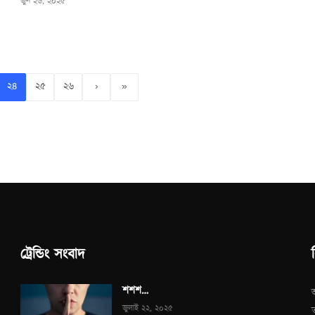
জুন ২৬, ২০২৫
২৪
২৫
২৬
›
»
ট্রেন্ডিং সংবাদ
শশশ…
জুলাই ২২, ২০২৫