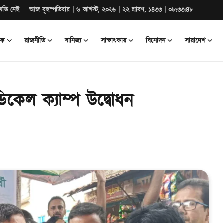
মতি নেই
আজ বৃহস্পতিবার | ৬ আগস্ট, ২০২৬ | ২২ শ্রাবণ, ১৪৩৩ | ০৮:৩৩:৪৯
িক
রাজনীতি
বানিজ্য
সাক্ষাৎকার
বিনোদন
সারাদেশ
ডিকেল ক্যাম্প উদ্বোধন