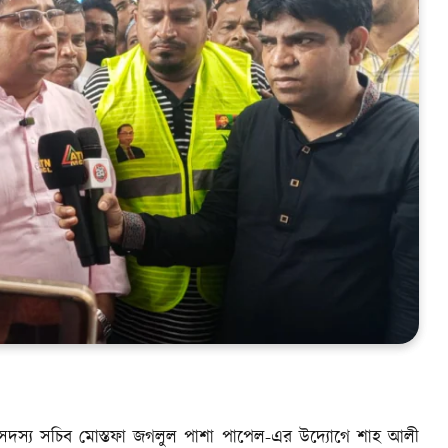
 সদস্য সচিব মোস্তফা জগলুল পাশা পাপেল-এর উদ্যোগে শাহ আলী