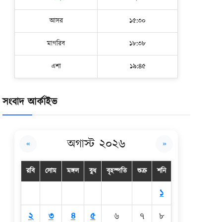
আসর
১৫:৩০
মাগরিব
১৮:৩৮
এশা
১৯:৪৫
সংবাদ আর্কাইভ
অগাস্ট ২০২৬
«
»
রবি
সোম
মঙ্গল
বুধ
বৃহস্পতি
শুক্র
শনি
১
২
৩
৪
৫
৬
৭
৮