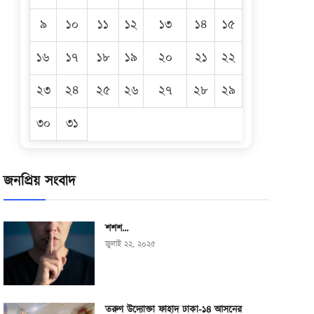
৯
১০
১১
১২
১৩
১৪
১৫
১৬
১৭
১৮
১৯
২০
২১
২২
২৩
২৪
২৫
২৬
২৭
২৮
২৯
৩০
৩১
জনপ্রিয় সংবাদ
শশশ…
জুলাই ২২, ২০২৫
তরুণ উদ্যোক্তা ফাহাদ ঢাকা-১৪ আসনের