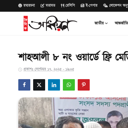
রম্যরচনা
মতামত
রেসিপি
ই-পেপার
লোকেশন অনু
জাতীয়
আন্তর্জাত
জাতীয়
আন্তর্জাতিক
শাহআলী ৮ নং ওয়ার্ডে ফ্রি মে
রাজনীতি
প্রকাশঃ সেপ্টেম্বর ১৭, ২০২৫ - ১৯:০৫
বানিজ্য
সাক্ষাৎকার
বিনোদন
সারাদেশ