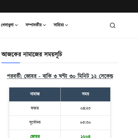
খেলাধুলা
সম্পাদকীয়
সাহিত্য
আজকের নামাজের সময়সূচি
পরবর্তী: জোহর - বাকি ৩ ঘণ্টা ৩০ মিনিট ১০ সেকেন্ড
নামাজ
সময়
ফজর
০৪:২৩
সূর্যোদয়
০৫:৩০
জোহর
১২:০৪