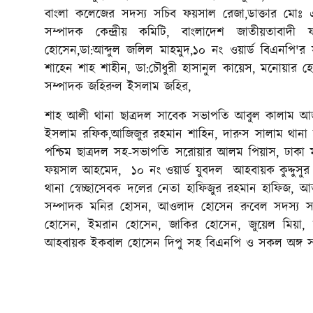
বাংলা কলেজের সদস্য সচিব ফয়সাল রেজা,ডাক্তার মোঃ এ
সম্পাদক কেন্দ্রীয় কমিটি, বাংলাদেশ জাতীয়তাবাদী ফা
হোসেন,ডা:আব্দুল জলিল মাহমুদ,১০ নং ওয়ার্ড বিএনপি
শাহেন শাহ শাহীন, ডা:চৌধুরী হাসানুল কায়েস, মনোয়ার হ
সম্পাদক জহিরুল ইসলাম জহির,
শাহ আলী থানা ছাত্রদল সাবেক সভাপতি আবুল কালাম আজ
ইসলাম রফিক,আজিজুর রহমান শাহিন, দারুস সালাম থানা
পশ্চিম ছাত্রদল সহ-সভাপতি সরোয়ার আলম পিয়াস, ঢাকা ম
ফয়সাল আহমেদ, ১০ নং ওয়ার্ড যুবদল আহবায়ক কুদ্দুসুর 
থানা স্বেচ্ছাসেবক দলের নেতা হাফিজুর রহমান হাফিজ, আ
সম্পাদক মনির হোসন, আওলাদ হোসেন রুবেল সদস্য সচি
হোসেন, ইমরান হোসেন, জাকির হোসেন, জুয়েল মিয়া,
আহবায়ক ইকবাল হোসেন দিপু সহ বিএনপি ও সকল অঙ্গ সংগ