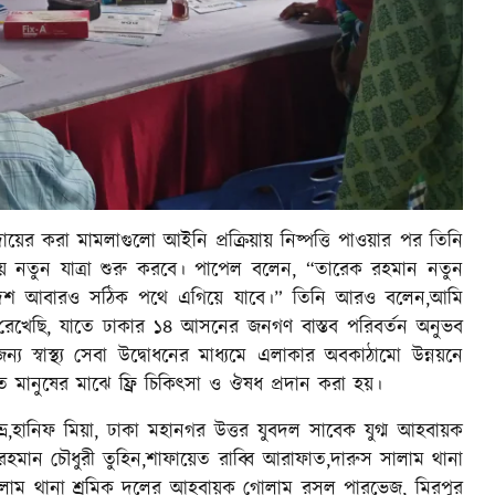
র করা মামলাগুলো আইনি প্রক্রিয়ায় নিষ্পত্তি পাওয়ার পর তিনি
 নতুন যাত্রা শুরু করবে। পাপেল বলেন, “তারেক রহমান নতুন
ংলাদেশ আবারও সঠিক পথে এগিয়ে যাবে।” তিনি আরও বলেন,আমি
হত রেখেছি, যাতে ঢাকার ১৪ আসনের জনগণ বাস্তব পরিবর্তন অনুভব
্য স্বাস্থ্য সেবা উদ্বোধনের মাধ্যমে এলাকার অবকাঠামো উন্নয়নে
চিত মানুষের মাঝে ফ্রি চিকিৎসা ও ঔষধ প্রদান করা হয়।
র,হানিফ মিয়া, ঢাকা মহানগর উত্তর যুবদল সাবেক যুগ্ম আহবায়ক
মান চৌধুরী তুহিন,শাফায়েত রাব্বি আরাফাত,দারুস সালাম থানা
ালাম থানা শ্রমিক দলের আহবায়ক গোলাম রসুল পারভেজ, মিরপুর