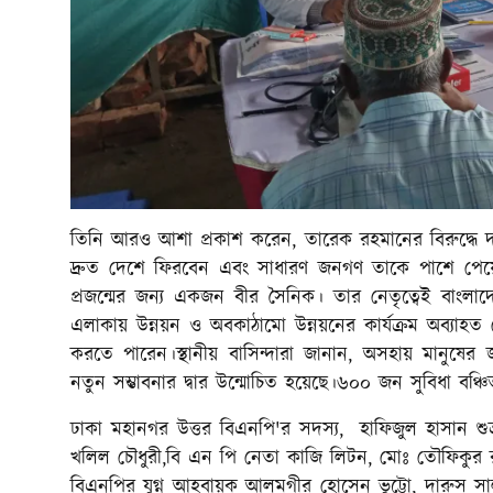
তিনি আরও আশা প্রকাশ করেন, তারেক রহমানের বিরুদ্ধে দায়ে
দ্রুত দেশে ফিরবেন এবং সাধারণ জনগণ তাকে পাশে পেয়ে
প্রজন্মের জন্য একজন বীর সৈনিক। তার নেতৃত্বেই বা
এলাকায় উন্নয়ন ও অবকাঠামো উন্নয়নের কার্যক্রম অব্যা
করতে পারেন।স্থানীয় বাসিন্দারা জানান, অসহায় মানুষের জন
নতুন সম্ভাবনার দ্বার উন্মোচিত হয়েছে।৬০০ জন সুবিধা বঞ্
ঢাকা মহানগর উত্তর বিএনপি'র সদস্য, হাফিজুল হাসান শুভ্
খলিল চৌধুরী,বি এন পি নেতা কাজি লিটন, মোঃ তৌফিকুর রহ
বিএনপির যুগ্ন আহবায়ক আলমগীর হোসেন ভুট্টো, দারুস স