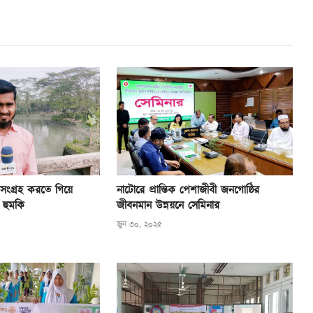
সংগ্রহ করতে গিয়ে
নাটোরে প্রান্তিক পেশাজীবী জনগোষ্ঠির
 হুমকি
জীবনমান উন্নয়নে সেমিনার
জুন ৩০, ২০২৫