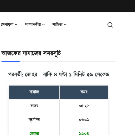
খেলাধুলা
সম্পাদকীয়
সাহিত্য
আজকের নামাজের সময়সূচি
পরবর্তী: জোহর - বাকি ৪ ঘণ্টা ১ মিনিট ৫৮ সেকেন্ড
নামাজ
সময়
ফজর
০৫:২৫
সূর্যোদয়
০৬:৩১
জোহর
১৩:০৪