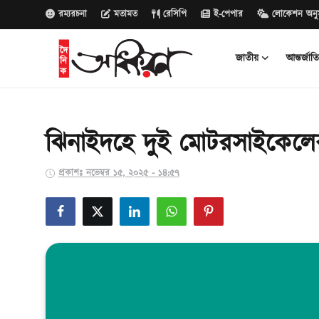
রম্যরচনা
মতামত
রেসিপি
ই-পেপার
লোকেশন অনু
জাতীয়
আন্তর্জাত
জাতীয়
আন্তর্জাতিক
ঝিনাইদহে দুই মোটরসাইকেলের 
রাজনীতি
প্রকাশঃ নভেম্বর ১৫, ২০২৫ - ১৪:৫৭
বানিজ্য
সাক্ষাৎকার
বিনোদন
সারাদেশ