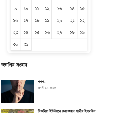
৯
১০
১১
১২
১৩
১৪
১৫
১৬
১৭
১৮
১৯
২০
২১
২২
২৩
২৪
২৫
২৬
২৭
২৮
২৯
৩০
৩১
জনপ্রিয় সংবাদ
শশশ…
জুলাই ২২, ২০২৫
বিরুলিয়া ইউনিয়নে চেয়ারম্যান প্রার্থীর ইসমাইল