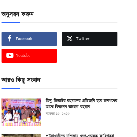
অনুসরন করুন
Facebook
Twitter
Youtube
আরও কিছু সংবাদ
মিনু: জিয়াউর রহমানের প্রতিচ্ছবি হয়ে জনগণের
মাঝে ফিরবেন তারেক রহমান
নভেম্বর ১৫, ২০২৫
পটুয়াখালীতে দুশ্চিন্তায় লেপ-তোষক কারিগররা