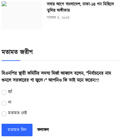
সবার আগে বাংলাদেশ, ঢাকা-১৪ গন মিছিলে
তুলির অঙ্গীকার
নভেম্বর ৫, ২০২৫
মতামত জরীপ
বিএনপির স্থায়ী কমিটির সদস্য মির্জা আব্বাস বলেন, "নির্বাচনের নাম
শুনলে সরকারের গা জ্বলে।" আপনিও কি তাই মনে করেন??
হ্যাঁ
না
মতামত নেই
মতামত দিন
ফলাফল