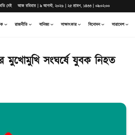
মতি নেই
আজ রবিবার | ৯ আগস্ট, ২০২৬ | ২৫ শ্রাবণ, ১৪৩৩ | ০৯:০২:০১
িক
রাজনীতি
বানিজ্য
সাক্ষাৎকার
বিনোদন
সারাদেশ
মুখোমুখি সংঘর্ষে যুবক নিহত