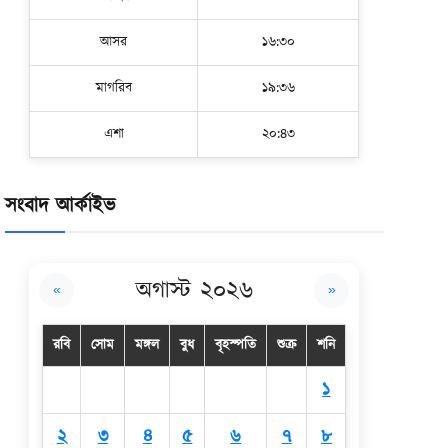
আসর
১৬:৩০
মাগরিব
১৯:৩৬
এশা
২০:৪৩
সংবাদ আর্কাইভ
অগাস্ট ২০২৬
«
»
রবি
সোম
মঙ্গল
বুধ
বৃহস্পতি
শুক্র
শনি
১
২
৩
৪
৫
৬
৭
৮