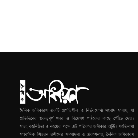
দৈনিক অধিকারণ একটি প্রগতিশীল ও নির্ভরযোগ্য সংবাদ মাধ্যম, যা
প্রতিদিনের গুরুত্বপূর্ণ খবর ও বিশ্লেষণ পাঠকের কাছে পৌঁছে দেয়।
সত্য, বস্তুনিষ্ঠতা ও ন্যায়ের পক্ষে এই পত্রিকার অঙ্গীকার অটুট। খ্যাতিনামা
সাংবাদিক শিহরন রশীদের সম্পাদনা ও প্রকাশনায়, দৈনিক অধিকারণ