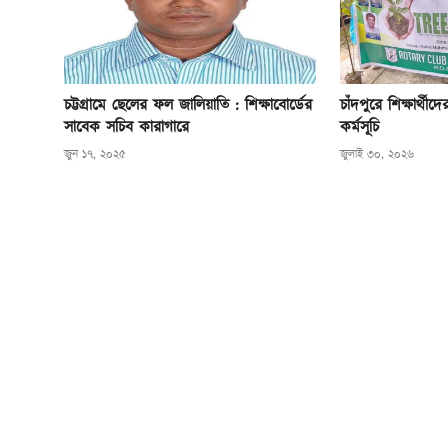
চট্টগ্রামে ছেলের ফল জালিয়াতি : শিক্ষাবোর্ডের
চাঁদপুরে শিক্ষার্থী
সাবেক সচিব কারাগারে
কর্মসূচি
জুন ১৭, ২০২৫
জুলাই ৩০, ২০২৬