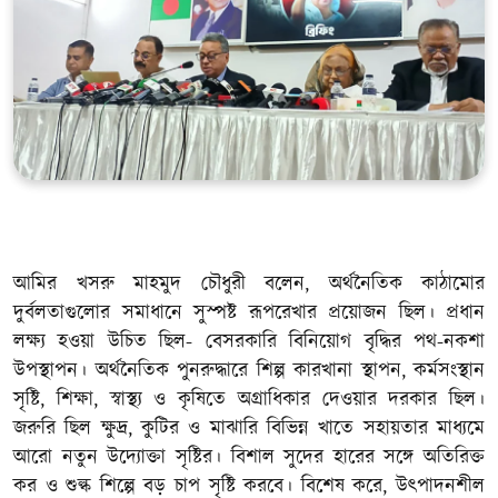
খেলাধুলা
সম্পাদকীয়
সাহিত্য
আমির খসরু মাহমুদ চৌধুরী বলেন, অর্থনৈতিক কাঠামোর
দুর্বলতাগুলোর সমাধানে সুস্পষ্ট রূপরেখার প্রয়োজন ছিল। প্রধান
লক্ষ্য হওয়া উচিত ছিল- বেসরকারি বিনিয়োগ বৃদ্ধির পথ-নকশা
উপস্থাপন। অর্থনৈতিক পুনরুদ্ধারে শিল্প কারখানা স্থাপন, কর্মসংস্থান
সৃষ্টি, শিক্ষা, স্বাস্থ্য ও কৃষিতে অগ্রাধিকার দেওয়ার দরকার ছিল।
জরুরি ছিল ক্ষুদ্র, কুটির ও মাঝারি বিভিন্ন খাতে সহায়তার মাধ্যমে
আরো নতুন উদ্যোক্তা সৃষ্টির। বিশাল সুদের হারের সঙ্গে অতিরিক্ত
কর ও শুল্ক শিল্পে বড় চাপ সৃষ্টি করবে। বিশেষ করে, উৎপাদনশীল