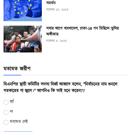
সমর্থন
নভেম্বর ১৫, ২০২৫
সবার আগে বাংলাদেশ, ঢাকা-১৪ গন মিছিলে তুলির
অঙ্গীকার
নভেম্বর ৫, ২০২৫
মতামত জরীপ
বিএনপির স্থায়ী কমিটির সদস্য মির্জা আব্বাস বলেন, "নির্বাচনের নাম শুনলে
সরকারের গা জ্বলে।" আপনিও কি তাই মনে করেন??
হ্যাঁ
না
মতামত নেই