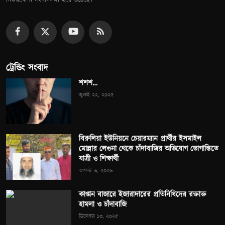
ট্রেন্ডিং সংবাদ
শশশ…
জুলাই ২২, ২০২৫
বিরুলিয়া ইউনিয়নে চেয়ারম্যান প্রার্থীর ইসমাইল
মোল্লার লেগুনা থেকে চাঁদাবাজির অভিযোগ ভোগান্তিতে
যাত্রী ও শিক্ষার্থী
আগস্ট ৬, ২০২৬
কাপ্তান বাজারে ইজারাদারের প্রতিনিধিদের রক্তাক্ত
হামলা ও চাঁদাবাজি
ডিসেম্বর ১৩, ২০২৫