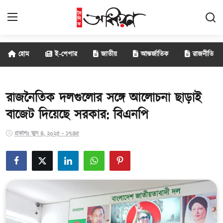
হোম
ই-পেপার
জাতীয়
আন্তর্জাতিক
রাজনীতি
জাতীয়
আন্তর্জাতিক
রাজনৈতিক দলগুলোর সঙ্গে আলোচনা ছাড়াই
বাজেট দিয়েছে সরকার: বিএনপি
রাজনীতি
প্রকাশঃ জুন ৪, ২০২৫ - ১৭:৪৫
বানিজ্য
সাক্ষাৎকার
বিনোদন
সারাদেশ