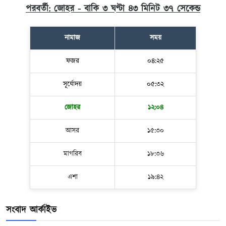
পরবর্তী: জোহর - বাকি ৩ ঘণ্টা ৪৩ মিনিট ৩৬ সেকেন্ড
নামাজ
সময়
ফজর
০৪:২৫
সূর্যোদয়
০৫:৩২
জোহর
১২:০৪
আসর
১৫:৩০
মাগরিব
১৮:৩৬
এশা
১৯:৪২
সংবাদ আর্কাইভ