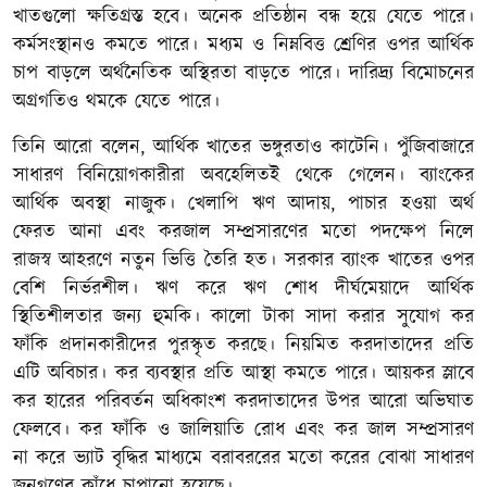
খাতগুলো ক্ষতিগ্রস্ত হবে। অনেক প্রতিষ্ঠান বন্ধ হয়ে যেতে পারে।
কর্মসংস্থানও কমতে পারে। মধ্যম ও নিম্নবিত্ত শ্রেণির ওপর আর্থিক
চাপ বাড়লে অর্থনৈতিক অস্থিরতা বাড়তে পারে। দারিদ্র্য বিমোচনের
অগ্রগতিও থমকে যেতে পারে।
তিনি আরো বলেন, আর্থিক খাতের ভঙ্গুরতাও কাটেনি। পুঁজিবাজারে
সাধারণ বিনিয়োগকারীরা অবহেলিতই থেকে গেলেন। ব্যাংকের
আর্থিক অবস্থা নাজুক। খেলাপি ঋণ আদায়, পাচার হওয়া অর্থ
ফেরত আনা এবং করজাল সম্প্রসারণের মতো পদক্ষেপ নিলে
রাজস্ব আহরণে নতুন ভিত্তি তৈরি হত। সরকার ব্যাংক খাতের ওপর
বেশি নির্ভরশীল। ঋণ করে ঋণ শোধ দীর্ঘমেয়াদে আর্থিক
স্থিতিশীলতার জন্য হুমকি। কালো টাকা সাদা করার সুযোগ কর
ফাঁকি প্রদানকারীদের পুরস্কৃত করছে। নিয়মিত করদাতাদের প্রতি
এটি অবিচার। কর ব্যবস্থার প্রতি আস্থা কমতে পারে। আয়কর স্লাবে
কর হারের পরিবর্তন অধিকাংশ করদাতাদের উপর আরো অভিঘাত
ফেলবে। কর ফাঁকি ও জালিয়াতি রোধ এবং কর জাল সম্প্রসারণ
না করে ভ্যাট বৃদ্ধির মাধ্যমে বরাবররের মতো করের বোঝা সাধারণ
জনগণের কাঁধে চাপানো হয়েছে।