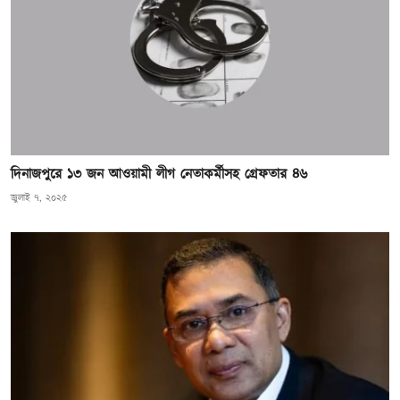
দিনাজপুরে ১৩ জন আওয়ামী লীগ নেতাকর্মীসহ গ্রেফতার ৪৬
জুলাই ৭, ২০২৫