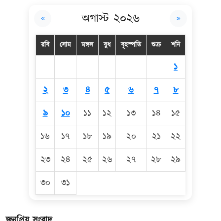
অগাস্ট ২০২৬
«
»
রবি
সোম
মঙ্গল
বুধ
বৃহস্পতি
শুক্র
শনি
১
২
৩
৪
৫
৬
৭
৮
৯
১০
১১
১২
১৩
১৪
১৫
১৬
১৭
১৮
১৯
২০
২১
২২
২৩
২৪
২৫
২৬
২৭
২৮
২৯
৩০
৩১
জনপ্রিয় সংবাদ