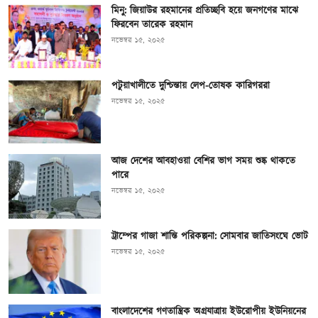
মিনু: জিয়াউর রহমানের প্রতিচ্ছবি হয়ে জনগণের মাঝে
ফিরবেন তারেক রহমান
নভেম্বর ১৫, ২০২৫
পটুয়াখালীতে দুশ্চিন্তায় লেপ-তোষক কারিগররা
নভেম্বর ১৫, ২০২৫
আজ দেশের আবহাওয়া বেশির ভাগ সময় শুষ্ক থাকতে
পারে
নভেম্বর ১৫, ২০২৫
ট্রাম্পের গাজা শান্তি পরিকল্পনা: সোমবার জাতিসংঘে ভোট
নভেম্বর ১৫, ২০২৫
বাংলাদেশের গণতান্ত্রিক অগ্রযাত্রায় ইউরোপীয় ইউনিয়নের