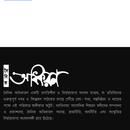
দৈনিক অধিকারণ একটি প্রগতিশীল ও নির্ভরযোগ্য সংবাদ মাধ্যম, যা প্রতিদিনের
গুরুত্বপূর্ণ খবর ও বিশ্লেষণ পাঠকের কাছে পৌঁছে দেয়। সত্য, বস্তুনিষ্ঠতা ও ন্যায়ের
পক্ষে এই পত্রিকার অঙ্গীকার অটুট। খ্যাতিনামা সাংবাদিক শিহরন রশীদের সম্পাদনা
ও প্রকাশনায়, দৈনিক অধিকারণ সমাজ, রাজনীতি, অর্থনীতি এবং সংস্কৃতির
নির্ভরযোগ্য সংবাদসঙ্গী হয়ে উঠেছে।