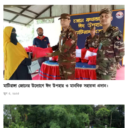
মাটিরাঙ্গা জোনের উদ্যােগে ঈদ উপহার ও মানবিক সহায়তা প্রদান।
জুন ৫, ২০২৫