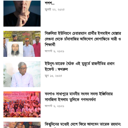
শশশ…
জুলাই ২২, ২০২৫
বিরুলিয়া ইউনিয়নে চেয়ারম্যান প্রার্থীর ইসমাইল মোল্লার
লেগুনা থেকে চাঁদাবাজির অভিযোগ ভোগান্তিতে যাত্রী ও
শিক্ষার্থী
আগস্ট ৬, ২০২৬
ইউনূস-তারেক বৈঠক এই মুহূর্তে রাজনীতির প্রধান
ইভেন্ট : ফখরুল
জুন ১০, ২০২৫
বনগাও সাধাপুরে মাননীয় সংসদ সদস্য ইঞ্জিনিয়ার
সানজিদা ইসলাম তুলিকে গণসংবর্ধনা
আগস্ট ৬, ২০২৬
কিছুদিনের মধ্যেই দেশে ফিরে আসবেন তারেক রহমান: