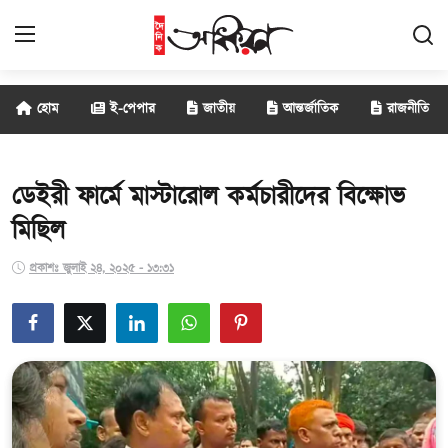
হোম
ই-পেপার
জাতীয়
আন্তর্জাতিক
রাজনীতি
জাতীয়
আন্তর্জাতিক
ডেইরী ফার্মে মাস্টারোল কর্মচারীদের বিক্ষোভ
মিছিল
রাজনীতি
প্রকাশঃ জুলাই ২৪, ২০২৫ - ১৩:৩১
বানিজ্য
সাক্ষাৎকার
বিনোদন
সারাদেশ