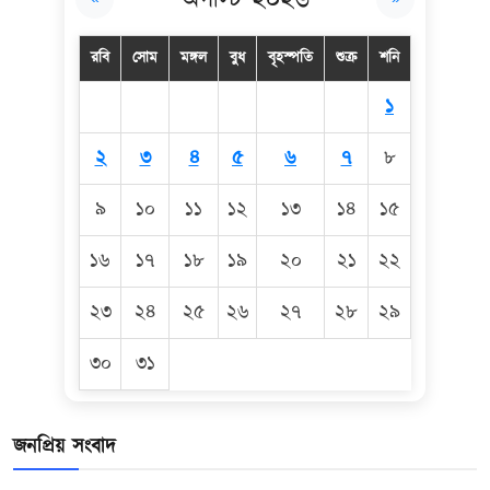
রবি
সোম
মঙ্গল
বুধ
বৃহস্পতি
শুক্র
শনি
১
২
৩
৪
৫
৬
৭
৮
৯
১০
১১
১২
১৩
১৪
১৫
১৬
১৭
১৮
১৯
২০
২১
২২
২৩
২৪
২৫
২৬
২৭
২৮
২৯
৩০
৩১
জনপ্রিয় সংবাদ