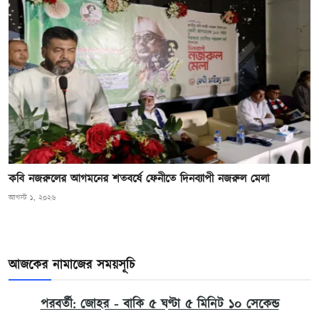
কবি নজরুলের আগমনের শতবর্ষে ফেনীতে দিনব্যাপী নজরুল মেলা
আগস্ট ১, ২০২৬
আজকের নামাজের সময়সূচি
পরবর্তী: জোহর - বাকি ৫ ঘণ্টা ৫ মিনিট ৮ সেকেন্ড