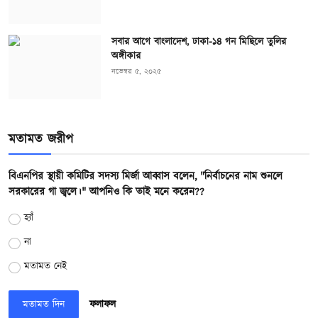
সবার আগে বাংলাদেশ, ঢাকা-১৪ গন মিছিলে তুলির
অঙ্গীকার
নভেম্বর ৫, ২০২৫
মতামত জরীপ
বিএনপির স্থায়ী কমিটির সদস্য মির্জা আব্বাস বলেন, "নির্বাচনের নাম শুনলে
সরকারের গা জ্বলে।" আপনিও কি তাই মনে করেন??
হ্যাঁ
না
মতামত নেই
মতামত দিন
ফলাফল