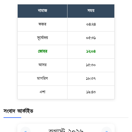
নামাজ
সময়
ফজর
০৪:২৪
সূর্যোদয়
০৫:৩১
জোহর
১২:০৪
আসর
১৫:৩০
মাগরিব
১৮:৩৭
এশা
১৯:৪৩
সংবাদ আর্কাইভ
অগাস্ট ২০২৬
«
»